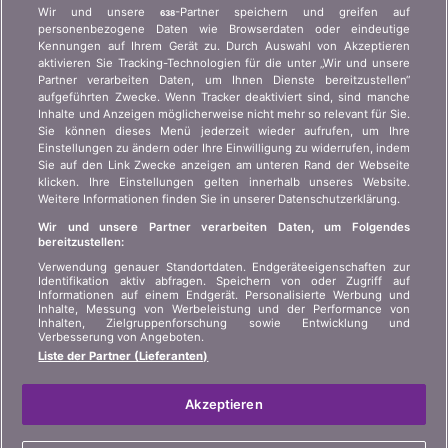
Wer ist bonus.ch? Wie funktionieren die Vergleiche?
Wir und unsere
-Partner speichern und greifen auf
638
Presseanfragen, Partnerschaften, Werbung...
personenbezogene Daten wie Browserdaten oder eindeutige
Kennungen auf Ihrem Gerät zu. Durch Auswahl von Akzeptieren
aktivieren Sie Tracking-Technologien für die unter „Wir und unsere
Wer sind wir?
Kundeninformation Art.
Partner verarbeiten Daten, um Ihnen Dienste bereitzustellen“
45 VAG
Kontakt
aufgeführten Zwecke. Wenn Tracker deaktiviert sind, sind manche
Inhalte und Anzeigen möglicherweise nicht mehr so relevant für Sie.
Datenschutz der
Werbung
Sie können dieses Menü jederzeit wieder aufrufen, um Ihre
Privatsphäre
Einstellungen zu ändern oder Ihre Einwilligung zu widerrufen, indem
Beitritt
/
Partnerschaft
Sie auf den Link Zwecke anzeigen am unteren Rand der Webseite
Rechtliche Informationen
klicken. Ihre Einstellungen gelten innerhalb unseres Website.
Presse
Weitere Informationen finden Sie in unserer Datenschutzerklärung.
Sitemap
Wir und unsere Partner verarbeiten Daten, um Folgendes
bereitzustellen:
SPRACHE
Verwendung genauer Standortdaten. Endgeräteeigenschaften zur
Identifikation aktiv abfragen. Speichern von oder Zugriff auf
Informationen auf einem Endgerät. Personalisierte Werbung und
DE
FR
IT
Inhalte, Messung von Werbeleistung und der Performance von
Inhalten, Zielgruppenforschung sowie Entwicklung und
Verbesserung von Angeboten.
Liste der Partner (Lieferanten)
Akzeptieren