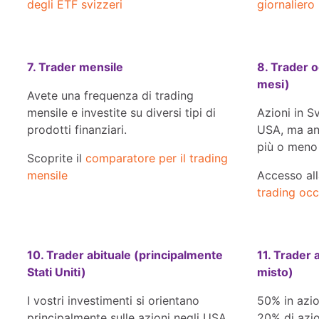
degli ETF svizzeri
giornaliero
7. Trader mensile
8. Trader 
mesi)
Avete una frequenza di trading
mensile e investite su diversi tipi di
Azioni in S
prodotti finanziari.
USA, ma anc
più o meno
Scoprite il
comparatore per il trading
mensile
Accesso al
trading occ
10. Trader abituale (principalmente
11. Trader 
Stati Uniti)
misto)
I vostri investimenti si orientano
50% in azio
principalmente sulle azioni negli USA,
20% di azio