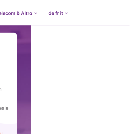
elecom & Altro
de fr it
n
eale