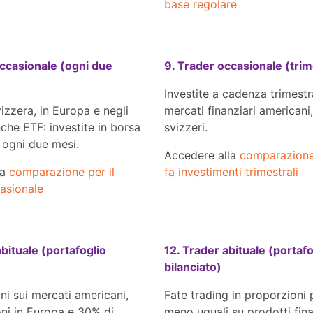
base regolare
occasionale (ogni due
9. Trader occasionale (trim
Investite a cadenza trimestr
vizzera, in Europa e negli
mercati finanziari americani
he ETF: investite in borsa
svizzeri.
 ogni due mesi.
Accedere alla
comparazione
la
comparazione per il
fa investimenti trimestrali
asionale
abituale (portafoglio
12. Trader abituale (portafo
bilanciato)
ni sui mercati americani,
Fate trading in proporzioni 
ni in Europa e 30% di
meno uguali su prodotti fina