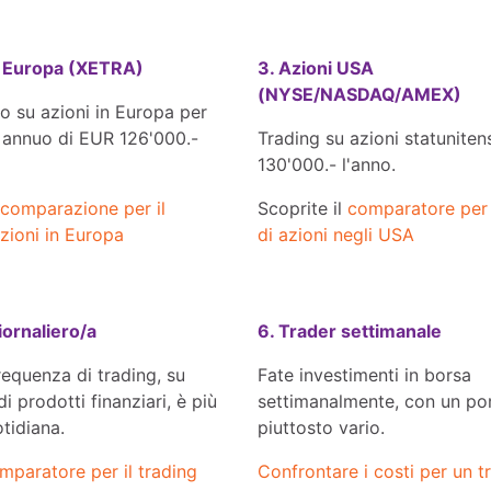
in Europa (XETRA)
3. Azioni USA
(NYSE/NASDAQ/AMEX)
o su azioni in Europa per
 annuo di EUR 126'000.-
Trading su azioni statunite
130'000.- l'anno.
comparazione per il
Scoprite il
comparatore per 
azioni in Europa
di azioni negli USA
iornaliero/a
6. Trader settimanale
requenza di trading, su
Fate investimenti in borsa
 di prodotti finanziari, è più
settimanalmente, con un po
tidiana.
piuttosto vario.
mparatore per il trading
Confrontare i costi per un t