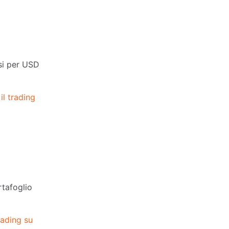
nsi per USD
il trading
rtafoglio
rading su