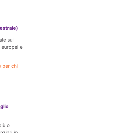
estrale)
ale sui
, europei e
 per chi
glio
più o
nziari in