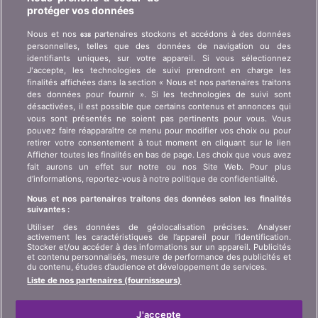
protéger vos données
Qui est bonus.ch ? Comment fonctionnent les
Nous et nos
partenaires stockons et accédons à des données
638
comparatifs ? Demande de presse, partenariat,
personnelles, telles que des données de navigation ou des
publicité, ...
identifiants uniques, sur votre appareil. Si vous sélectionnez
J'accepte, les technologies de suivi prendront en charge les
finalités affichées dans la section « Nous et nos partenaires traitons
Qui sommes-nous ?
Information client art. 45
des données pour fournir ». Si les technologies de suivi sont
LSA
désactivées, il est possible que certains contenus et annonces qui
Contact
vous sont présentés ne soient pas pertinents pour vous. Vous
Protection des données
Publicité
pouvez faire réapparaître ce menu pour modifier vos choix ou pour
retirer votre consentement à tout moment en cliquant sur le lien
Informations juridiques
Affiliation
/
Partenariat
Afficher toutes les finalités en bas de page. Les choix que vous avez
fait aurons un effet sur notre ou nos Site Web. Pour plus
Plan du site
Presse
d’informations, reportez-vous à notre politique de confidentialité.
Nous et nos partenaires traitons des données selon les finalités
suivantes :
LANGUE
Utiliser des données de géolocalisation précises. Analyser
activement les caractéristiques de l’appareil pour l’identification.
DE
FR
IT
Stocker et/ou accéder à des informations sur un appareil. Publicités
et contenu personnalisés, mesure de performance des publicités et
du contenu, études d’audience et développement de services.
Liste de nos partenaires (fournisseurs)
J'accepte