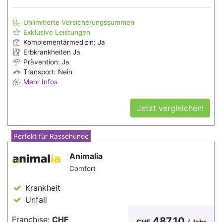
Unlimitierte Versicherungssummen
Exklusive Leistungen
Komplementärmedizin: Ja
Erbkrankheiten Ja
Prävention: Ja
Transport: Nein
Mehr Infos
Jetzt vergleichen!
Perfekt für Rassehunde
Animalia
Comfort
Krankheit
Unfall
Franchise:
CHF
487.10
CHF
/ Jahr