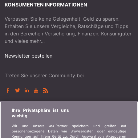
KONSUMENTEN INFORMATIONEN
Verpassen Sie keine Gelegenheit, Geld zu sparen.
Erhalten Sie unsere Vergleiche, Ratschläge und Tipps
in den Bereichen Versicherung, Finanzen, Konsumgüter
und vieles mehr...
Newsletter bestellen
Treten Sie unserer Community bei
BONUS.CH
Ihre Privatsphäre ist uns
wichtig
Wer ist bonus.ch? Wie funktionieren die Vergleiche?
Wir und unsere
-Partner speichern und greifen auf
638
Presseanfragen, Partnerschaften, Werbung...
personenbezogene Daten wie Browserdaten oder eindeutige
Kennungen auf Ihrem Gerät zu. Durch Auswahl von Akzeptieren