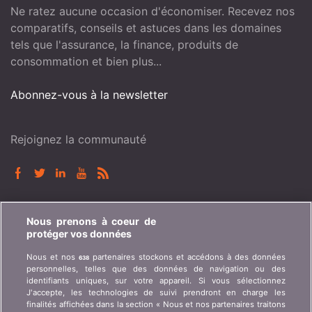
Ne ratez aucune occasion d'économiser. Recevez nos
comparatifs, conseils et astuces dans les domaines
tels que l'assurance, la finance, produits de
consommation et bien plus...
Abonnez-vous à la newsletter
Rejoignez la communauté
BONUS.CH
Nous prenons à coeur de
protéger vos données
Qui est bonus.ch ? Comment fonctionnent les
Nous et nos
partenaires stockons et accédons à des données
638
comparatifs ? Demande de presse, partenariat,
personnelles, telles que des données de navigation ou des
publicité, ...
identifiants uniques, sur votre appareil. Si vous sélectionnez
J'accepte, les technologies de suivi prendront en charge les
finalités affichées dans la section « Nous et nos partenaires traitons
Qui sommes-nous ?
Information client art. 45