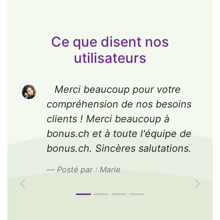
Ce que disent nos
utilisateurs
p pour votre
Tout est allé comme s
e nos besoins
roulettes : rapidité, exac
beaucoup à
amabilité, bref, du beau t
ute l'équipe de
Merci beaucoup. Je ne 
es salutations.
vous recommander.
Posté par : Urs