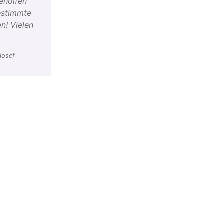
geholfen
estimmte
n! Vielen
josef