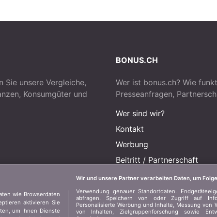
BONUS.CH
n Sie unsere Vergleiche,
Wer ist bonus.ch? Wie funkt
nanzen, Konsumgüter und
Presseanfragen, Partnersch
Wer sind wir?
Kontakt
Werbung
Beitritt
/
Partnerschaft
Presse
Wir und unsere Partner verarbeiten Daten, um Folge
Verwendung genauer Standortdaten. Endgeräteeigen
aten wie Browserdaten
abfragen. Speichern von oder Zugriff auf Inf
tieren aktivieren Sie
Personalisierte Werbung und Inhalte, Messung von 
aten, um Ihnen Dienste
von Inhalten, Zielgruppenforschung sowie En