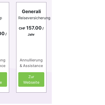
Generali
ip
Reiseversicherung
157.00
CHF
/
00
/
Jahr
ung
Annullierung
nce
& Assistance
Zur
e
Webseite