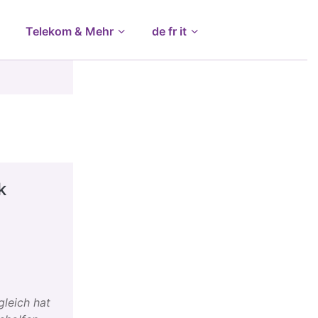
Telekom & Mehr
de fr it
k
gleich hat