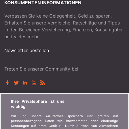
KONSUMENTEN INFORMATIONEN
Verpassen Sie keine Gelegenheit, Geld zu sparen.
Erhalten Sie unsere Vergleiche, Ratschläge und Tipps
in den Bereichen Versicherung, Finanzen, Konsumgüter
und vieles mehr...
Newsletter bestellen
Treten Sie unserer Community bei
BONUS.CH
Ihre Privatsphäre ist uns
wichtig
Wer ist bonus.ch? Wie funktionieren die Vergleiche?
Wir und unsere
-Partner speichern und greifen auf
638
Presseanfragen, Partnerschaften, Werbung...
personenbezogene Daten wie Browserdaten oder eindeutige
Kennungen auf Ihrem Gerät zu. Durch Auswahl von Akzeptieren