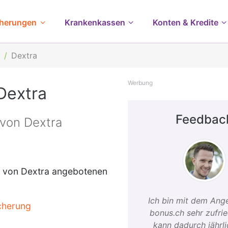
cherungen
Krankenkassen
Konten & Kredite
h
Dextra
Werbung
Dextra
Feedbac
 von Dextra
er von Dextra angebotenen
Ich bin mit dem Ang
icherung
bonus.ch sehr zufri
kann dadurch jährl