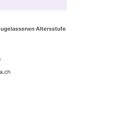
zugelassenen Altersstufe
e
a.ch