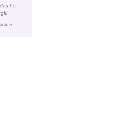
das bei
g!!!
Jörôme