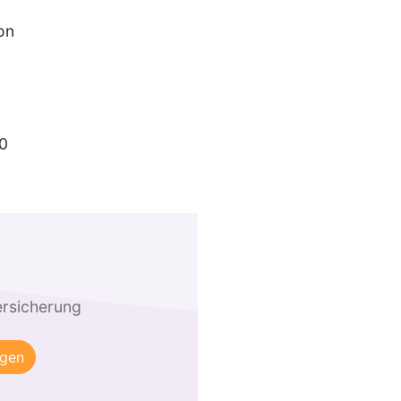
on
0
ersicherung
ngen