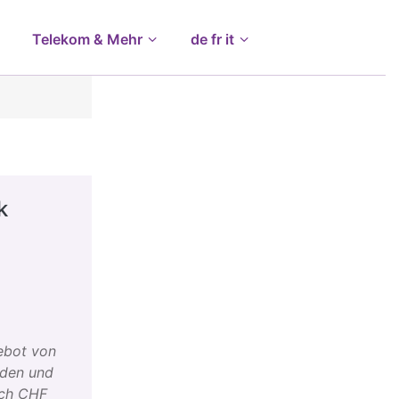
Telekom & Mehr
de fr it
k
ebot von
eden und
ich CHF