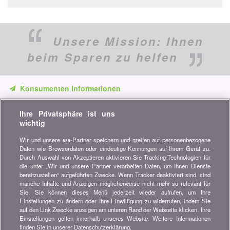
Unsere Mission:
Ihnen
beim Sparen zu helfen
Konsumenten Informationen
Verpassen Sie keine Gelegenheit, Geld zu sparen. Erhalten Sie
Ihre Privatsphäre ist uns
unsere Vergleiche, Ratschläge und Tipps in den Bereichen
wichtig
Versicherung, Finanzen, Konsumgüter und vieles mehr...
Wir und unsere
-Partner speichern und greifen auf personenbezogene
638
Newsletter bestellen
Daten wie Browserdaten oder eindeutige Kennungen auf Ihrem Gerät zu.
Durch Auswahl von Akzeptieren aktivieren Sie Tracking-Technologien für
die unter „Wir und unsere Partner verarbeiten Daten, um Ihnen Dienste
Treten Sie unserer Community bei
bereitzustellen“ aufgeführten Zwecke. Wenn Tracker deaktiviert sind, sind
manche Inhalte und Anzeigen möglicherweise nicht mehr so relevant für
Bleiben Sie auf dem neuesten Stand, finden Sie alle Ratschläge
Sie. Sie können dieses Menü jederzeit wieder aufrufen, um Ihre
und Tipps zum Sparen auf:
Einstellungen zu ändern oder Ihre Einwilligung zu widerrufen, indem Sie
auf den Link Zwecke anzeigen am unteren Rand der Webseite klicken. Ihre
Einstellungen gelten innerhalb unseres Website. Weitere Informationen
finden Sie in unserer Datenschutzerklärung.