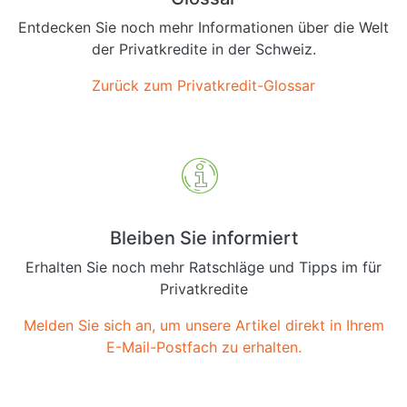
Entdecken Sie noch mehr Informationen über die Welt
der Privatkredite in der Schweiz.
Zurück zum Privatkredit-Glossar
Bleiben Sie informiert
Erhalten Sie noch mehr Ratschläge und Tipps im für
Privatkredite
Melden Sie sich an, um unsere Artikel direkt in Ihrem
E-Mail-Postfach zu erhalten.