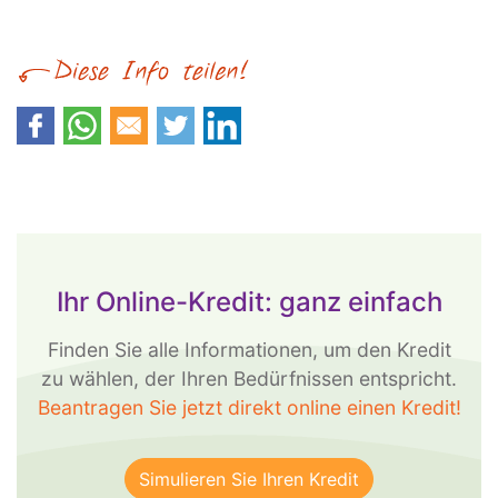
Ihr Online-Kredit: ganz einfach
Finden Sie alle Informationen, um den Kredit
zu wählen, der Ihren Bedürfnissen entspricht.
Beantragen Sie jetzt direkt online einen Kredit!