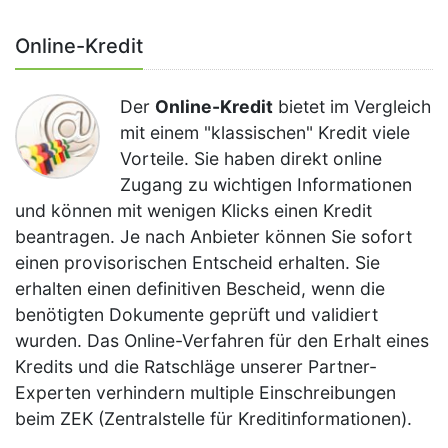
Online-Kredit
Der
Online-Kredit
bietet im Vergleich
mit einem "klassischen" Kredit viele
Vorteile. Sie haben direkt online
Zugang zu wichtigen Informationen
und können mit wenigen Klicks einen Kredit
beantragen. Je nach Anbieter können Sie sofort
einen provisorischen Entscheid erhalten. Sie
erhalten einen definitiven Bescheid, wenn die
benötigten Dokumente geprüft und validiert
wurden. Das Online-Verfahren für den Erhalt eines
Kredits und die Ratschläge unserer Partner-
Experten verhindern multiple Einschreibungen
beim ZEK (Zentralstelle für Kreditinformationen).