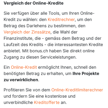
Vergleich der Online-Kredite
Sie verfügen über alle Tools, um Ihren Online-
Kredit zu wählen: den
Kreditrechner
, um den
Betrag des Darlehens zu bestimmen, den
Vergleich der Zinssätze
, die Wahl der
Finanzinstitute, die - gemäss dem Betrag und der
Laufzeit des Kredits - die interessantesten Kredite
anbietet. Mit bonus.ch haben Sie direkt online
Zugang zu diesen Serviceleistungen.
Ein
Online-Kredit
ermöglicht Ihnen, schnell den
benötigten Betrag zu erhalten, um
Ihre Projekte
zu verwirklichen
.
Profitieren Sie von dem
Online-Kreditlimiterechner
und fordern Sie eine kostenlose und
unverbindliche
Kreditofferte
an.