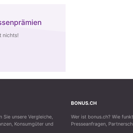
assenprämien
 nichts!
BONUS.CH
n Sie unsere Vergleiche,
Wer ist bonus.ch? Wie funkt
nanzen, Konsumgüter und
Presseanfragen, Partnersch