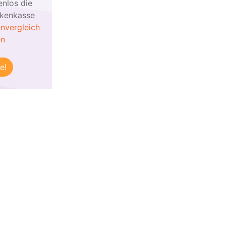
enlos die
nkenkasse
nvergleich
en
e!