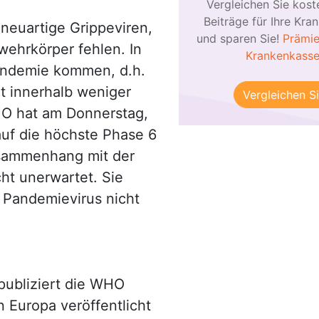
Vergleichen Sie kost
Beiträge für Ihre Kra
neuartige Grippeviren,
und sparen Sie!
Prämie
ehrkörper fehlen. In
Krankenkass
pandemie kommen, d.h.
t innerhalb weniger
Vergleichen Si
HO hat am Donnerstag,
uf die höchste Phase 6
sammenhang mit der
t unerwartet. Sie
 Pandemievirus nicht
publiziert die WHO
n Europa veröffentlicht