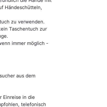
ründlich die Hände mit
uf Händeschütteln,
ntuch zu verwenden.
ein Taschentuch zur
uge.
wenn immer möglich -
esucher aus dem
 Einreise in die
fohlen, telefonisch