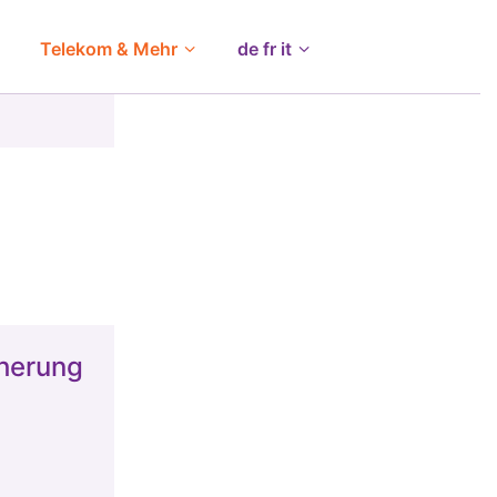
Telekom & Mehr
de fr it
herung