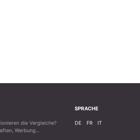
SPRACHE
ionieren die Vergleiche?
DE
FR
IT
aften, Werbung...