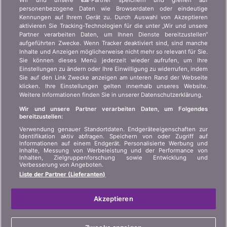
Wir und unsere
-Partner speichern und greifen auf
638
Presseanfragen, Partnerschaften, Werbung...
personenbezogene Daten wie Browserdaten oder eindeutige
Kennungen auf Ihrem Gerät zu. Durch Auswahl von Akzeptieren
aktivieren Sie Tracking-Technologien für die unter „Wir und unsere
Wer sind wir?
Kundeninformation Art.
Partner verarbeiten Daten, um Ihnen Dienste bereitzustellen“
45 VAG
Kontakt
aufgeführten Zwecke. Wenn Tracker deaktiviert sind, sind manche
Inhalte und Anzeigen möglicherweise nicht mehr so relevant für Sie.
Datenschutz der
Werbung
Sie können dieses Menü jederzeit wieder aufrufen, um Ihre
Privatsphäre
Einstellungen zu ändern oder Ihre Einwilligung zu widerrufen, indem
Beitritt
/
Partnerschaft
Sie auf den Link Zwecke anzeigen am unteren Rand der Webseite
Rechtliche Informationen
klicken. Ihre Einstellungen gelten innerhalb unseres Website.
Presse
Weitere Informationen finden Sie in unserer Datenschutzerklärung.
Sitemap
Wir und unsere Partner verarbeiten Daten, um Folgendes
bereitzustellen:
SPRACHE
Verwendung genauer Standortdaten. Endgeräteeigenschaften zur
Identifikation aktiv abfragen. Speichern von oder Zugriff auf
Informationen auf einem Endgerät. Personalisierte Werbung und
DE
FR
IT
Inhalte, Messung von Werbeleistung und der Performance von
Inhalten, Zielgruppenforschung sowie Entwicklung und
Verbesserung von Angeboten.
Liste der Partner (Lieferanten)
Akzeptieren
© 2004-2026 copyright bonus.ch SA