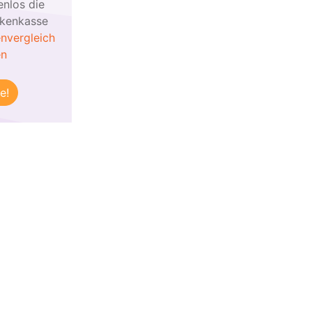
enlos die
nkenkasse
nvergleich
en
e!