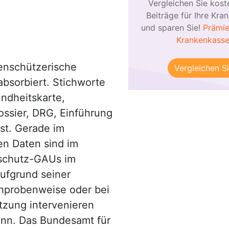
Vergleichen Sie kost
Beiträge für Ihre Kra
und sparen Sie!
Prämie
Krankenkass
enschützerische
Vergleichen Si
absorbiert. Stichworte
ndheitskarte,
ossier, DRG, Einführung
nst. Gerade im
en Daten sind im
enschutz-GAUs im
aufgrund seiner
chprobenweise oder bei
tzung intervenieren
nn. Das Bundesamt für