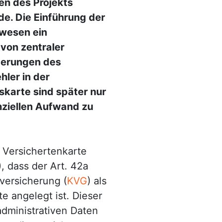
en des Projekts
de. Die Einführung der
swesen ein
 von zentraler
derungen des
hler in der
karte sind später nur
nziellen Aufwand zu
 Versichertenkarte
 dass der Art. 42a
versicherung (
KVG
) als
te angelegt ist. Dieser
 administrativen Daten