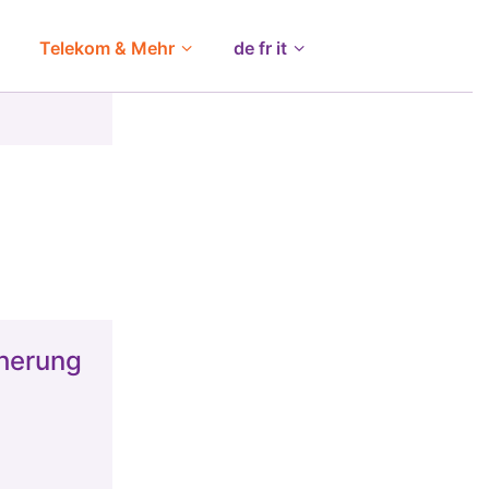
Telekom & Mehr
de fr it
herung