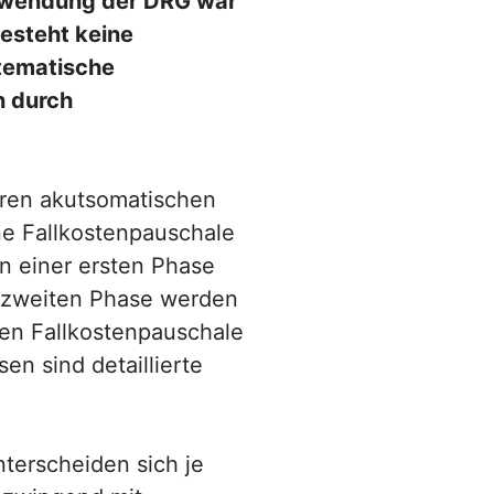
Anwendung der DRG war
besteht keine
stematische
n durch
ären akutsomatischen
ne Fallkostenpauschale
 einer ersten Phase
r zweiten Phase werden
ten Fallkostenpauschale
en sind detaillierte
terscheiden sich je