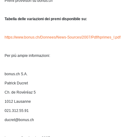
Premi provvisori su bonus.ch
Tabella delle variazioni dei premi disponibile su:
https://www.bonus.ch/Donnees/News-Sources/2007/Pdf/hprimes_I.pdf
Per più ampie informazioni:
bonus.ch S.A.
Patrick Ducret
Ch. de Rovéréaz 5
1012 Lausanne
021.312.55.91
ducret@bonus.ch