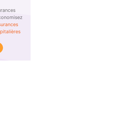
urances
conomisez
surances
italières