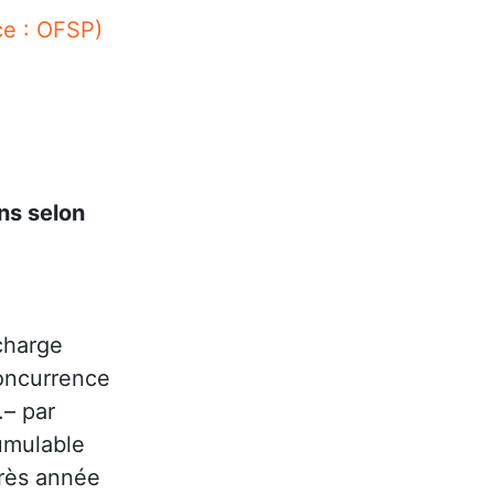
ce : OFSP)
ns selon
charge
oncurrence
.– par
umulable
rès année