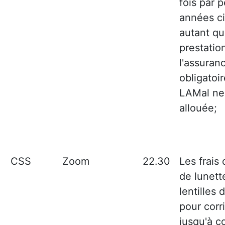
fois par 
années ci
autant q
prestatio
l'assuran
obligatoi
LAMal ne 
allouée;
CSS
Zoom
22.30
Les frais
de lunett
lentilles 
pour corri
jusqu'à c