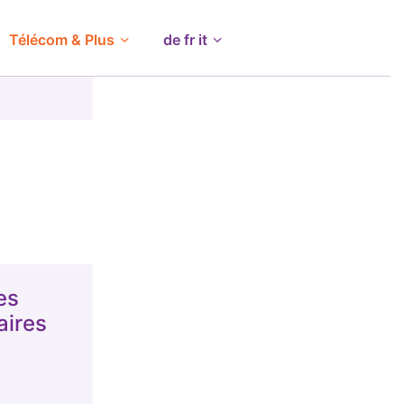
Télécom & Plus
de fr it
es
ires