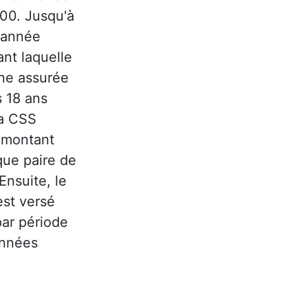
00. Jusqu'à
l'année
ant laquelle
ne assurée
s 18 ans
la CSS
 montant
ue paire de
Ensuite, le
st versé
par période
années