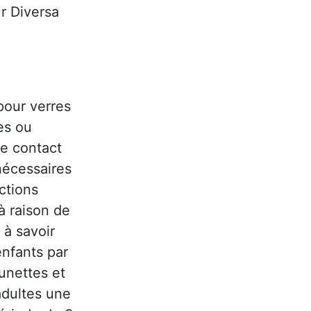
r Diversa
 pour verres
es ou
de contact
nécessaires
ctions
 à raison de
à savoir
enfants par
lunettes et
adultes une