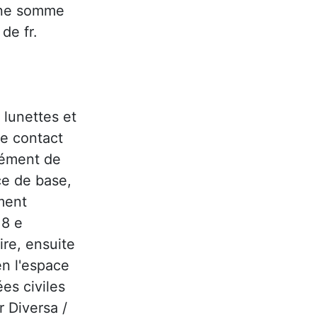
une somme
de fr.
 lunettes et
de contact
ément de
ce de base,
ment
18 e
ire, ensuite
en l'espace
es civiles
r Diversa /