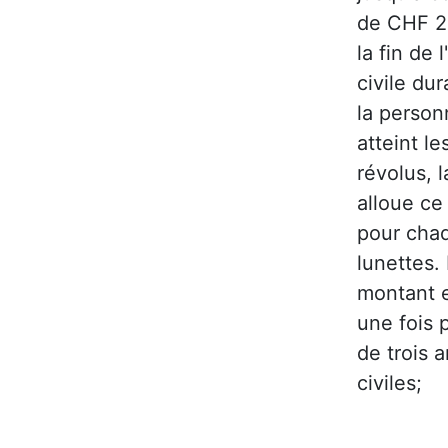
de CHF 2
la fin de 
civile dur
la person
atteint le
révolus, 
alloue ce
pour chaq
lunettes. 
montant e
une fois 
de trois 
civiles;