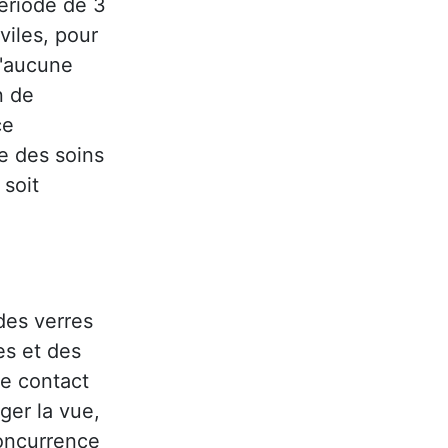
période de 3
viles, pour
u'aucune
n de
ce
re des soins
soit
 des verres
es et des
de contact
ger la vue,
oncurrence