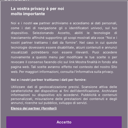
La vostra privacy è per noi
Chi è bonus.ch? Come funzionano i comparatori?
molto importante
Richieste stampa, partnership, pubblicità...
Noi e i nostri
partner archiviamo e accediamo ai dati personali,
638
come i dati di navigazione gli o identificatori univoci, sul tuo
Chi siamo?
informazioni per i clienti
dispositivo. Selezionando Accetto, abiliti le tecnologie di
art 45 LSA
tracciamento affinché supportino gli scopi mostrati alla voce "Noi e i
Contatto
nostri partner trattiamo i dati da fornire". Nel caso in cui queste
Protezione dei dati
tecnologie dovessero essere disabilitate, alcuni contenuti e annunci
Pubblicità
visualizzati potrebbero non essere rilevanti. Puoi accedere
Informazioni giuridiche
Affiliazione
/
Partner
nuovamente a questo menu per modificare le tue scelte o per
revocare il consenso facendo clic sul link Mostra finalità in fondo alla
Mappa del sito
Stampa
pagina web. Tali scelte avranno effetto nel contesto del nostro Sito
web. Per maggiori informazioni, consulta l'Informativa sulla privacy.
Noi e i nostri partner trattiamo i dati per fornire:
LINGUA
Utilizzare dati di geolocalizzazione precisi. Scansione attiva delle
caratteristiche del dispositivo ai fini dell’identificazione. Archiviare
DE
FR
IT
informazioni su dispositivo e/o accedervi. Pubblicità e contenuti
personalizzati, misurazione delle prestazioni dei contenuti e degli
annunci, ricerche sul pubblico, sviluppo di servizi.
Elenco dei partner (fornitori)
Accetto