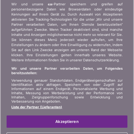
Wer ist bonus.ch? Wie funktionieren die Vergleiche?
Wir und unsere
-Partner speichern und greifen auf
638
Presseanfragen, Partnerschaften, Werbung...
personenbezogene Daten wie Browserdaten oder eindeutige
Kennungen auf Ihrem Gerät zu. Durch Auswahl von Akzeptieren
aktivieren Sie Tracking-Technologien für die unter „Wir und unsere
Wer sind wir?
Kundeninformation Art.
Partner verarbeiten Daten, um Ihnen Dienste bereitzustellen“
45 VAG
Kontakt
aufgeführten Zwecke. Wenn Tracker deaktiviert sind, sind manche
Inhalte und Anzeigen möglicherweise nicht mehr so relevant für Sie.
Datenschutz der
Werbung
Sie können dieses Menü jederzeit wieder aufrufen, um Ihre
Privatsphäre
Einstellungen zu ändern oder Ihre Einwilligung zu widerrufen, indem
Beitritt
/
Partnerschaft
Sie auf den Link Zwecke anzeigen am unteren Rand der Webseite
Rechtliche Informationen
klicken. Ihre Einstellungen gelten innerhalb unseres Website.
Presse
Weitere Informationen finden Sie in unserer Datenschutzerklärung.
Sitemap
Wir und unsere Partner verarbeiten Daten, um Folgendes
bereitzustellen:
SPRACHE
Verwendung genauer Standortdaten. Endgeräteeigenschaften zur
Identifikation aktiv abfragen. Speichern von oder Zugriff auf
Informationen auf einem Endgerät. Personalisierte Werbung und
DE
FR
IT
Inhalte, Messung von Werbeleistung und der Performance von
Inhalten, Zielgruppenforschung sowie Entwicklung und
Verbesserung von Angeboten.
Liste der Partner (Lieferanten)
Akzeptieren