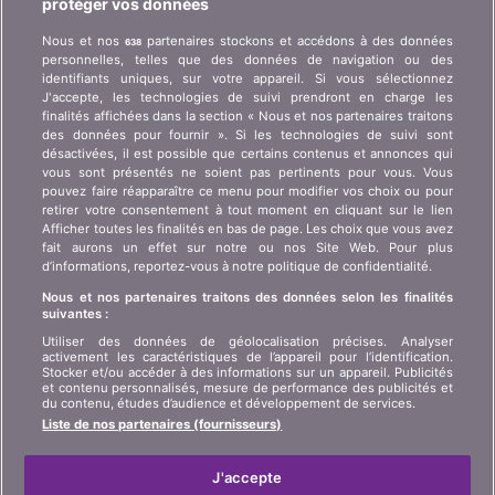
protéger vos données
Qui est bonus.ch ? Comment fonctionnent les
Nous et nos
partenaires stockons et accédons à des données
638
comparatifs ? Demande de presse, partenariat,
personnelles, telles que des données de navigation ou des
publicité, ...
identifiants uniques, sur votre appareil. Si vous sélectionnez
J'accepte, les technologies de suivi prendront en charge les
finalités affichées dans la section « Nous et nos partenaires traitons
Qui sommes-nous ?
Information client art. 45
des données pour fournir ». Si les technologies de suivi sont
LSA
désactivées, il est possible que certains contenus et annonces qui
Contact
vous sont présentés ne soient pas pertinents pour vous. Vous
Protection des données
Publicité
pouvez faire réapparaître ce menu pour modifier vos choix ou pour
retirer votre consentement à tout moment en cliquant sur le lien
Informations juridiques
Affiliation
/
Partenariat
Afficher toutes les finalités en bas de page. Les choix que vous avez
fait aurons un effet sur notre ou nos Site Web. Pour plus
Plan du site
Presse
d’informations, reportez-vous à notre politique de confidentialité.
Nous et nos partenaires traitons des données selon les finalités
suivantes :
LANGUE
Utiliser des données de géolocalisation précises. Analyser
activement les caractéristiques de l’appareil pour l’identification.
DE
FR
IT
Stocker et/ou accéder à des informations sur un appareil. Publicités
et contenu personnalisés, mesure de performance des publicités et
du contenu, études d’audience et développement de services.
Liste de nos partenaires (fournisseurs)
J'accepte