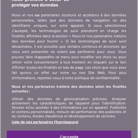
protéger vos données
Qui est bonus.ch ? Comment fonctionnent les
Nous et nos
partenaires stockons et accédons à des données
638
comparatifs ? Demande de presse, partenariat,
personnelles, telles que des données de navigation ou des
publicité, ...
identifiants uniques, sur votre appareil. Si vous sélectionnez
J'accepte, les technologies de suivi prendront en charge les
finalités affichées dans la section « Nous et nos partenaires traitons
Qui sommes-nous ?
Information client art. 45
des données pour fournir ». Si les technologies de suivi sont
LSA
désactivées, il est possible que certains contenus et annonces qui
Contact
vous sont présentés ne soient pas pertinents pour vous. Vous
Protection des données
Publicité
pouvez faire réapparaître ce menu pour modifier vos choix ou pour
retirer votre consentement à tout moment en cliquant sur le lien
Informations juridiques
Affiliation
/
Partenariat
Afficher toutes les finalités en bas de page. Les choix que vous avez
fait aurons un effet sur notre ou nos Site Web. Pour plus
Plan du site
Presse
d’informations, reportez-vous à notre politique de confidentialité.
Nous et nos partenaires traitons des données selon les finalités
suivantes :
LANGUE
Utiliser des données de géolocalisation précises. Analyser
activement les caractéristiques de l’appareil pour l’identification.
DE
FR
IT
Stocker et/ou accéder à des informations sur un appareil. Publicités
et contenu personnalisés, mesure de performance des publicités et
du contenu, études d’audience et développement de services.
Liste de nos partenaires (fournisseurs)
J'accepte