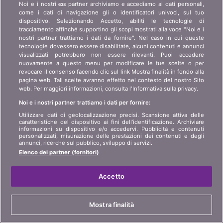
Noi e i nostri
partner archiviamo e accediamo ai dati personali,
638
come i dati di navigazione gli o identificatori univoci, sul tuo
Chi siamo?
informazioni per i clienti
dispositivo. Selezionando Accetto, abiliti le tecnologie di
art 45 LSA
tracciamento affinché supportino gli scopi mostrati alla voce "Noi e i
Contatto
nostri partner trattiamo i dati da fornire". Nel caso in cui queste
Protezione dei dati
tecnologie dovessero essere disabilitate, alcuni contenuti e annunci
Pubblicità
visualizzati potrebbero non essere rilevanti. Puoi accedere
Informazioni giuridiche
Affiliazione
/
Partner
nuovamente a questo menu per modificare le tue scelte o per
revocare il consenso facendo clic sul link Mostra finalità in fondo alla
Mappa del sito
Stampa
pagina web. Tali scelte avranno effetto nel contesto del nostro Sito
web. Per maggiori informazioni, consulta l'Informativa sulla privacy.
Noi e i nostri partner trattiamo i dati per fornire:
LINGUA
Utilizzare dati di geolocalizzazione precisi. Scansione attiva delle
caratteristiche del dispositivo ai fini dell’identificazione. Archiviare
DE
FR
IT
informazioni su dispositivo e/o accedervi. Pubblicità e contenuti
personalizzati, misurazione delle prestazioni dei contenuti e degli
annunci, ricerche sul pubblico, sviluppo di servizi.
Elenco dei partner (fornitori)
Accetto
© 2004-2026 copyright bonus.ch SA
Mostra finalità