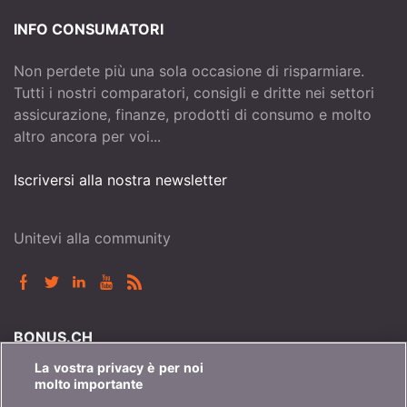
INFO CONSUMATORI
Non perdete più una sola occasione di risparmiare.
Tutti i nostri comparatori, consigli e dritte nei settori
assicurazione, finanze, prodotti di consumo e molto
altro ancora per voi...
Iscriversi alla nostra newsletter
Unitevi alla community
BONUS.CH
La vostra privacy è per noi
Chi è bonus.ch? Come funzionano i comparatori?
molto importante
Richieste stampa, partnership, pubblicità...