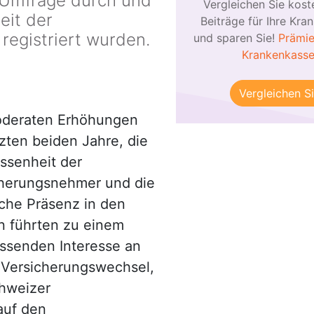
e Umfrage durch und
Vergleichen Sie kost
eit der
Beiträge für Ihre Kra
registriert wurden.
und sparen Sie!
Prämie
Krankenkass
Vergleichen Si
oderaten Erhöhungen
tzten beiden Jahre, die
ssenheit der
cherungsnehmer und die
che Präsenz in den
 führten zu einem
ssenden Interesse an
Versicherungswechsel,
hweizer
auf den