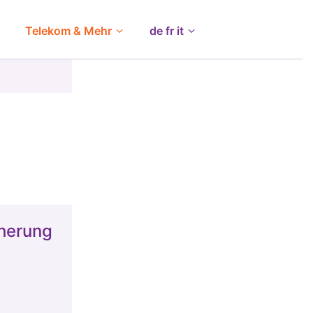
Telekom & Mehr
de fr it
herung