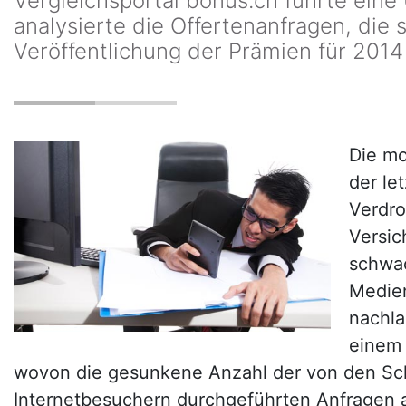
Vergleichsportal bonus.ch führte ein
analysierte die Offertenanfragen, die s
Veröffentlichung der Prämien für 2014 
Die m
der le
Verdro
Versi
schwa
Medien
nachla
einem 
wovon die gesunkene Anzahl der von den Sc
Internetbesuchern durchgeführten Anfragen 