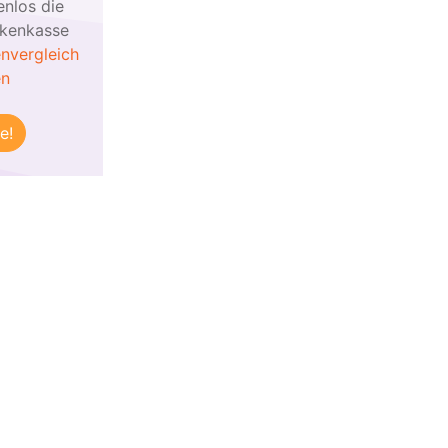
enlos die
nkenkasse
nvergleich
en
e!