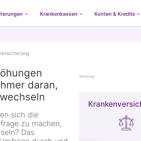
cherungen
Krankenkassen
Konten & Kredite
Versicherung
höhungen
Werbung
ehmer daran,
 wechseln
Krankenversic
en sich die
nfrage zu machen,
hseln? Das