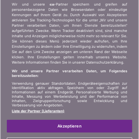
Wer ist bonus.ch? Wie funktionieren die Vergleiche?
Wir und unsere
-Partner speichern und greifen auf
638
Presseanfragen, Partnerschaften, Werbung...
personenbezogene Daten wie Browserdaten oder eindeutige
Kennungen auf Ihrem Gerät zu. Durch Auswahl von Akzeptieren
aktivieren Sie Tracking-Technologien für die unter „Wir und unsere
Wer sind wir?
Kundeninformation Art.
Partner verarbeiten Daten, um Ihnen Dienste bereitzustellen“
45 VAG
Kontakt
aufgeführten Zwecke. Wenn Tracker deaktiviert sind, sind manche
Inhalte und Anzeigen möglicherweise nicht mehr so relevant für Sie.
Datenschutz der
Werbung
Sie können dieses Menü jederzeit wieder aufrufen, um Ihre
Privatsphäre
Einstellungen zu ändern oder Ihre Einwilligung zu widerrufen, indem
Beitritt
/
Partnerschaft
Sie auf den Link Zwecke anzeigen am unteren Rand der Webseite
Rechtliche Informationen
klicken. Ihre Einstellungen gelten innerhalb unseres Website.
Presse
Weitere Informationen finden Sie in unserer Datenschutzerklärung.
Sitemap
Wir und unsere Partner verarbeiten Daten, um Folgendes
bereitzustellen:
SPRACHE
Verwendung genauer Standortdaten. Endgeräteeigenschaften zur
Identifikation aktiv abfragen. Speichern von oder Zugriff auf
Informationen auf einem Endgerät. Personalisierte Werbung und
DE
FR
IT
Inhalte, Messung von Werbeleistung und der Performance von
Inhalten, Zielgruppenforschung sowie Entwicklung und
Verbesserung von Angeboten.
Liste der Partner (Lieferanten)
Akzeptieren