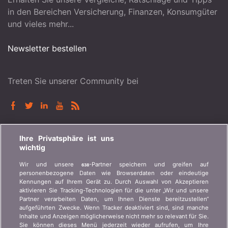
in den Bereichen Versicherung, Finanzen, Konsumgüter
und vieles mehr...
Newsletter bestellen
Treten Sie unserer Community bei
BONUS.CH
Ihre Privatsphäre ist uns
wichtig
Wer ist bonus.ch? Wie funktionieren die Vergleiche?
Wir und unsere
-Partner speichern und greifen auf
638
Presseanfragen, Partnerschaften, Werbung...
personenbezogene Daten wie Browserdaten oder eindeutige
Kennungen auf Ihrem Gerät zu. Durch Auswahl von Akzeptieren
aktivieren Sie Tracking-Technologien für die unter „Wir und unsere
Wer sind wir?
Kundeninformation Art.
Partner verarbeiten Daten, um Ihnen Dienste bereitzustellen“
45 VAG
Kontakt
aufgeführten Zwecke. Wenn Tracker deaktiviert sind, sind manche
Inhalte und Anzeigen möglicherweise nicht mehr so relevant für Sie.
Datenschutz der
Werbung
Sie können dieses Menü jederzeit wieder aufrufen, um Ihre