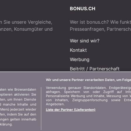
BONUS.CH
n Sie unsere Vergleiche,
Wer ist bonus.ch? Wie funkt
nanzen, Konsumgüter und
Presseanfragen, Partnersch
Wer sind wir?
Kontakt
Werbung
Beitritt
/
Partnerschaft
Presse
Wir und unsere Partner verarbeiten Daten, um Folge
Verwendung genauer Standortdaten. Endgeräteeigen
aten wie Browserdaten
abfragen. Speichern von oder Zugriff auf Inf
tieren aktivieren Sie
Personalisierte Werbung und Inhalte, Messung von 
aten, um Ihnen Dienste
von Inhalten, Zielgruppenforschung sowie En
Angeboten.
ind manche Inhalte und
 Menü jederzeit wieder
Liste der Partner (Lieferanten)
ufen, indem Sie auf den
ungen gelten innerhalb
klärung.