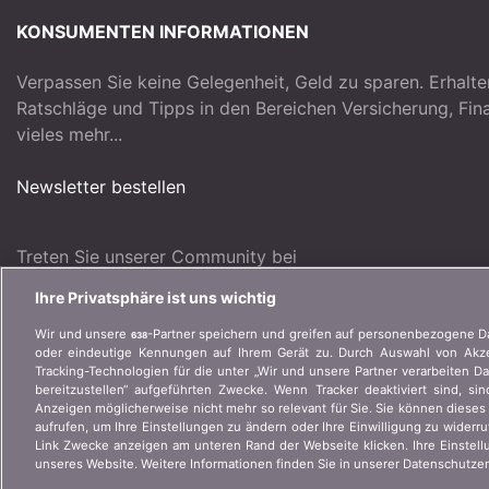
KONSUMENTEN INFORMATIONEN
Verpassen Sie keine Gelegenheit, Geld zu sparen. Erhalte
Ratschläge und Tipps in den Bereichen Versicherung, Fi
vieles mehr...
Newsletter bestellen
Treten Sie unserer Community bei
Ihre Privatsphäre ist uns wichtig
Wir und unsere
-Partner speichern und greifen auf personenbezogene D
638
oder eindeutige Kennungen auf Ihrem Gerät zu. Durch Auswahl von Akzep
Tracking-Technologien für die unter „Wir und unsere Partner verarbeiten D
bereitzustellen“ aufgeführten Zwecke. Wenn Tracker deaktiviert sind, s
Anzeigen möglicherweise nicht mehr so relevant für Sie. Sie können dieses
aufrufen, um Ihre Einstellungen zu ändern oder Ihre Einwilligung zu widerr
Link Zwecke anzeigen am unteren Rand der Webseite klicken. Ihre Einstell
© 2004-2026 copyright bonus.ch SA
unseres Website. Weitere Informationen finden Sie in unserer Datenschutzer