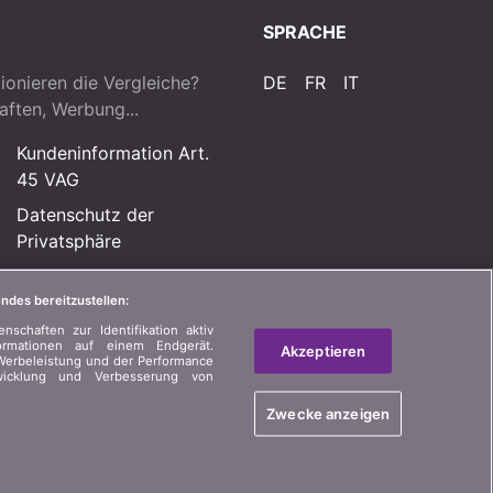
SPRACHE
ionieren die Vergleiche?
DE
FR
IT
aften, Werbung...
Kundeninformation Art.
45 VAG
Datenschutz der
Privatsphäre
Rechtliche Informationen
ndes bereitzustellen:
Sitemap
schaften zur Identifikation aktiv
ormationen auf einem Endgerät.
Akzeptieren
Werbeleistung und der Performance
twicklung und Verbesserung von
Zwecke anzeigen