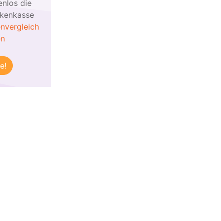
enlos die
nkenkasse
nvergleich
en
e!