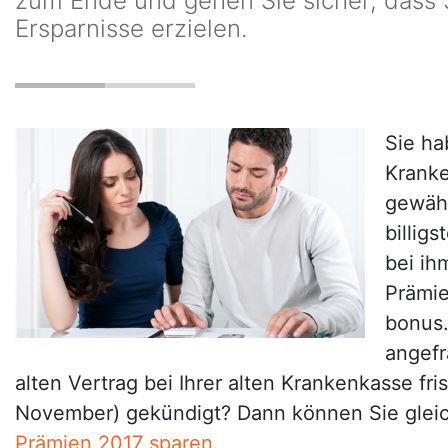
zum Ende und gehen Sie sicher, dass 
Ersparnisse erzielen.
Sie ha
Krank
gewähl
billig
bei ih
Prämie
bonus.
angefr
alten Vertrag bei Ihrer alten Krankenkasse fri
November) gekündigt? Dann können Sie gleic
Prämien 2017 sparen.