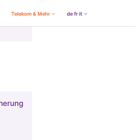
Telekom & Mehr
de fr it
herung