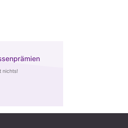
assenprämien
 nichts!