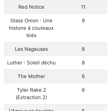
Red Notice
11
Glass Onion : Une
9
histoire à couteaux
tirés
Les Nageuses
8
Luther : Soleil déchu
8
The Mother
6
Tyler Rake 2
6
(Extraction 2)
L'Amour en touriste
5