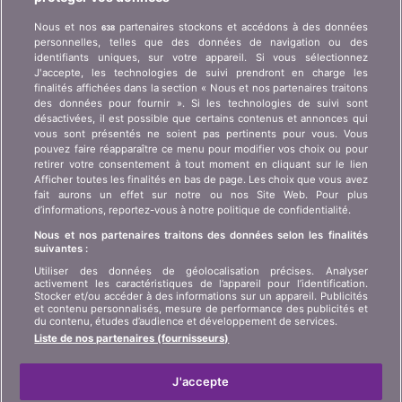
Qui est bonus.ch ? Comment fonctionnent les
Nous et nos
partenaires stockons et accédons à des données
638
comparatifs ? Demande de presse, partenariat,
personnelles, telles que des données de navigation ou des
publicité, ...
identifiants uniques, sur votre appareil. Si vous sélectionnez
J'accepte, les technologies de suivi prendront en charge les
finalités affichées dans la section « Nous et nos partenaires traitons
Qui sommes-nous ?
Information client art. 45
des données pour fournir ». Si les technologies de suivi sont
LSA
désactivées, il est possible que certains contenus et annonces qui
Contact
vous sont présentés ne soient pas pertinents pour vous. Vous
Protection des données
Publicité
pouvez faire réapparaître ce menu pour modifier vos choix ou pour
retirer votre consentement à tout moment en cliquant sur le lien
Informations juridiques
Affiliation
/
Partenariat
Afficher toutes les finalités en bas de page. Les choix que vous avez
fait aurons un effet sur notre ou nos Site Web. Pour plus
Plan du site
Presse
d’informations, reportez-vous à notre politique de confidentialité.
Nous et nos partenaires traitons des données selon les finalités
suivantes :
LANGUE
Utiliser des données de géolocalisation précises. Analyser
activement les caractéristiques de l’appareil pour l’identification.
DE
FR
IT
Stocker et/ou accéder à des informations sur un appareil. Publicités
et contenu personnalisés, mesure de performance des publicités et
du contenu, études d’audience et développement de services.
Liste de nos partenaires (fournisseurs)
J'accepte