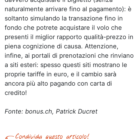
naturalmente arrivare fino al pagamento): è
soltanto simulando la transazione fino in
fondo che potrete acquistare il volo che
presenti il miglior rapporto qualità-prezzo in
piena cognizione di causa. Attenzione,
infine, ai portali di prenotazioni che rinviano
a siti esteri: spesso questi siti mostrano le
proprie tariffe in euro, e il cambio sarà
ancora più alto pagando con carta di
credito!
Fonte: bonus.ch, Patrick Ducret