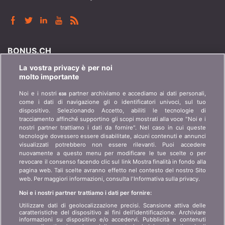
BONUS.CH
La vostra privacy è per noi
Chi è bonus.ch? Come funzionano i comparatori?
molto importante
Richieste stampa, partnership, pubblicità...
Noi e i nostri
partner archiviamo e accediamo ai dati personali,
638
come i dati di navigazione gli o identificatori univoci, sul tuo
Chi siamo?
informazioni per i clienti
dispositivo. Selezionando Accetto, abiliti le tecnologie di
art 45 LSA
tracciamento affinché supportino gli scopi mostrati alla voce "Noi e i
Contatto
nostri partner trattiamo i dati da fornire". Nel caso in cui queste
Protezione dei dati
tecnologie dovessero essere disabilitate, alcuni contenuti e annunci
Pubblicità
visualizzati potrebbero non essere rilevanti. Puoi accedere
Informazioni giuridiche
Affiliazione
/
Partner
nuovamente a questo menu per modificare le tue scelte o per
revocare il consenso facendo clic sul link Mostra finalità in fondo alla
Mappa del sito
Stampa
pagina web. Tali scelte avranno effetto nel contesto del nostro Sito
web. Per maggiori informazioni, consulta l'Informativa sulla privacy.
Noi e i nostri partner trattiamo i dati per fornire:
LINGUA
Utilizzare dati di geolocalizzazione precisi. Scansione attiva delle
caratteristiche del dispositivo ai fini dell’identificazione. Archiviare
DE
FR
IT
informazioni su dispositivo e/o accedervi. Pubblicità e contenuti