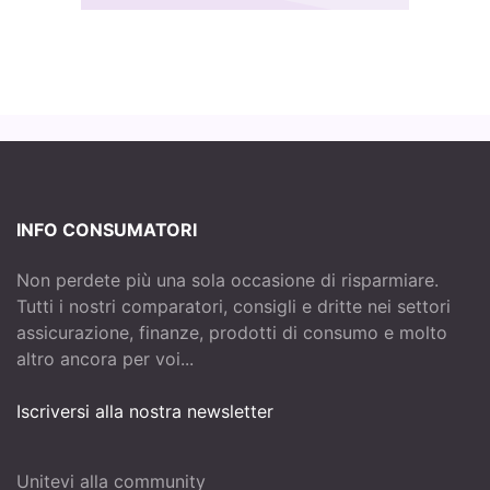
INFO CONSUMATORI
Non perdete più una sola occasione di risparmiare.
Tutti i nostri comparatori, consigli e dritte nei settori
assicurazione, finanze, prodotti di consumo e molto
altro ancora per voi...
Iscriversi alla nostra newsletter
Unitevi alla community