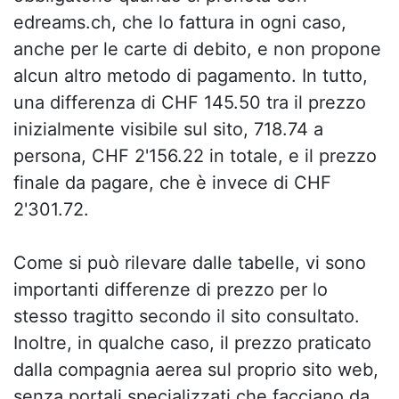
edreams.ch, che lo fattura in ogni caso,
anche per le carte di debito, e non propone
alcun altro metodo di pagamento. In tutto,
una differenza di CHF 145.50 tra il prezzo
inizialmente visibile sul sito, 718.74 a
persona, CHF 2'156.22 in totale, e il prezzo
finale da pagare, che è invece di CHF
2'301.72.
Come si può rilevare dalle tabelle, vi sono
importanti differenze di prezzo per lo
stesso tragitto secondo il sito consultato.
Inoltre, in qualche caso, il prezzo praticato
dalla compagnia aerea sul proprio sito web,
senza portali specializzati che facciano da