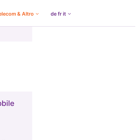
elecom & Altro
de fr it
bile