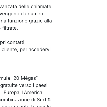
 avanzata delle chiamate
rovengono da numeri
na funzione grazie alla
iltrate.
ri contatti,
 cliente, per accedervi
ormula “20 Mégas”
ratuite verso i paesi
i l'Europa, l'America
 combinazione di Surf &
rsi in contatto con le