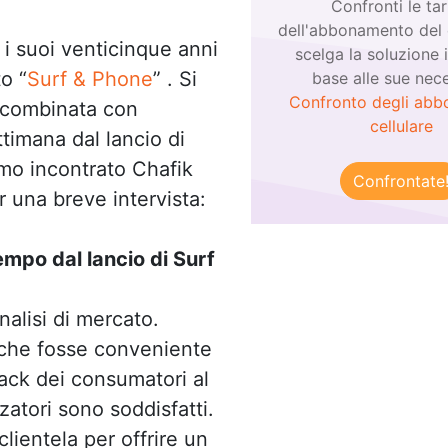
Confronti le tar
dell'abbonamento del c
i suoi venticinque anni
scelga la soluzione 
o “
Surf & Phone
” . Si
base alle sue nece
Confronto degli abb
t combinata con
cellulare
ttimana dal lancio di
amo incontrato Chafik
Confrontate
 una breve intervista:
empo dal lancio di Surf
alisi di mercato.
 che fosse conveniente
dback dei consumatori al
izzatori sono soddisfatti.
clientela per offrire un