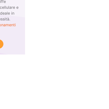
iffe
ellulare e
ideale in
ssità.
onamenti
!