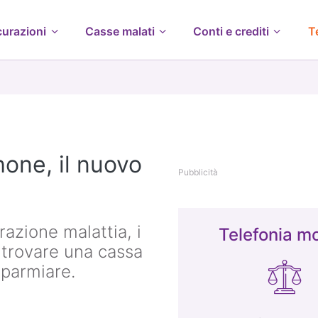
curazioni
Casse malati
Conti e crediti
T
one, il nuovo
Pubblicità
azione malattia, i
Telefonia mo
e trovare una cassa
sparmiare.