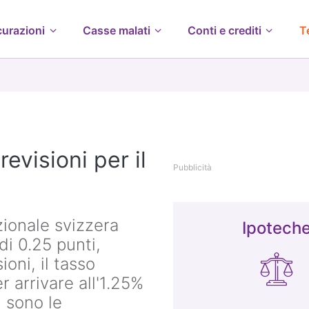
curazioni
Casse malati
Conti e crediti
T
revisioni per il
Pubblicità
ionale svizzera
Ipotech
di 0.25 punti,
oni, il tasso
 arrivare all'1.25%
i sono le