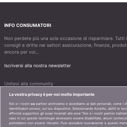
INFO CONSUMATORI
Non perdete più una sola occasione di risparmiare. Tutti 
consigli e dritte nei settori assicurazione, finanze, prodo
ancora per voi...
Iscriversi alla nostra newsletter
Unitevi alla community
La vostra privacy è per noi molto importante
Noi e i nostri
partner archiviamo e accediamo ai dati personali, come i da
638
identificatori univoci, sul tuo dispositivo. Selezionando Accetto, abiliti le te
affinché supportino gli scopi mostrati alla voce "Noi e i nostri partner trattiam
caso in cui queste tecnologie dovessero essere disabilitate, alcuni contenuti
potrebbero non essere rilevanti. Puoi accedere nuovamente a questo menu