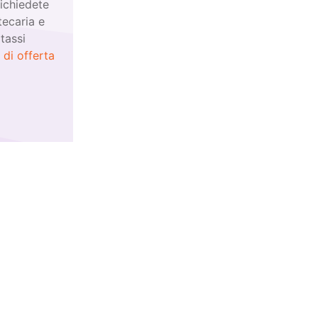
richiedete
tecaria e
tassi
 di offerta