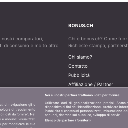
BONUS.CH
i nostri comparatori,
Chi è bonus.ch? Come funz
tti di consumo e molto altro
Richieste stampa, partnershi
Chi siamo?
Contatto
Pubblicità
Affiliazione
/
Partner
Stampa
Noi e i nostri partner trattiamo i dati per fornire:
Utilizzare dati di geolocalizzazione precisi. Scansi
ti di navigazione gli o
dispositivo ai fini dell’identificazione. Archiviare info
cnologie di tracciamento
Pubblicità e contenuti personalizzati, misurazione del
o i dati da fornire". Nel
annunci, ricerche sul pubblico, sviluppo di servizi.
 e annunci visualizzati
Elenco dei partner (fornitori)
 per modificare le tue