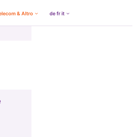
elecom & Altro
de fr it
e