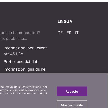
LINGUA
ionano i comparatori?
DE
FR
IT
p, pubblicità...
informazioni per i clienti
art 45 LSA
Protezione dei dati
Informazioni giuridiche
Mappa del sito
one attiva delle caratteristiche del
rmazioni su dispositivo e/o accedervi.
Accetto
le prestazioni dei contenuti e degli
Mostra finalità