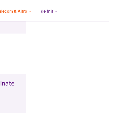
elecom & Altro
de fr it
inate