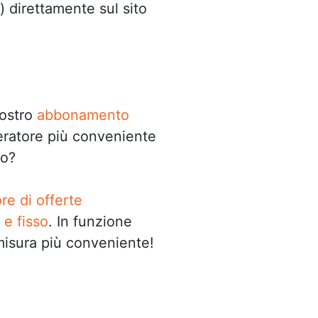
.) direttamente sul sito
vostro
abbonamento
peratore più conveniente
zo?
e di offerte
e fisso
. In funzione
 misura più conveniente!