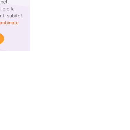
rnet,
e e la
nti subito!
ombinate
!