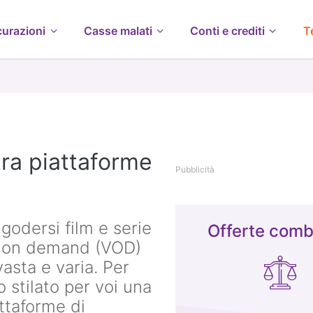
curazioni
Casse malati
Conti e crediti
T
tra piattaforme
Pubblicità
godersi film e serie
Offerte comb
deo on demand (VOD)
asta e varia. Per
o stilato per voi una
attaforme di