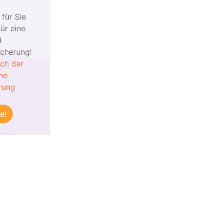
 für Sie
ür eine
d
icherung!
ich der
ne
rung
e!