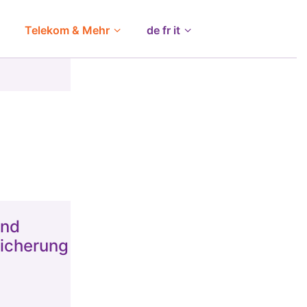
Telekom & Mehr
de fr it
und
sicherung