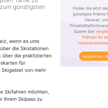
gsten Tarife zu
 zum günstigsten
Finden Sie jetzt die
günstigste Prämie f
Hausrat- un
Privathaftpflichtvers
Sparen Sie!
Vergle
Prämien für ei
weiz, wenn es ums
Hausratversiche
 über die Skistationen
über die praktizierten
Vergleichen Si
eskarten für
n Skigebiet von mehr
lie Skifahren möchten,
ei Ihrem Skipass zu