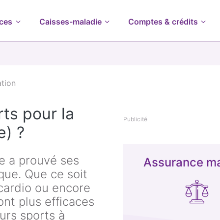
ces
Caisses-maladie
Comptes & crédits
tion
rts pour la
Publicité
e) ?
ée a prouvé ses
Assurance ma
ique. Que ce soit
 cardio ou encore
ont plus efficaces
eurs sports à