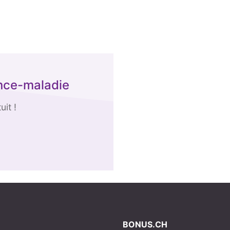
nce-maladie
it !
BONUS.CH