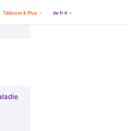
Télécom & Plus
de fr it
ladie