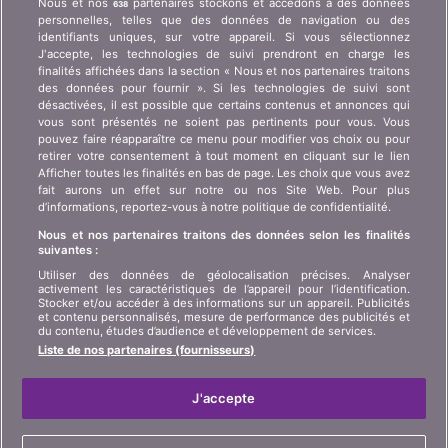
Nous et nos
partenaires stockons et accédons à des données
638
comparatifs ? Demande de presse, partenariat,
personnelles, telles que des données de navigation ou des
publicité, ...
identifiants uniques, sur votre appareil. Si vous sélectionnez
J'accepte, les technologies de suivi prendront en charge les
finalités affichées dans la section « Nous et nos partenaires traitons
Qui sommes-nous ?
Information client art. 45
des données pour fournir ». Si les technologies de suivi sont
LSA
désactivées, il est possible que certains contenus et annonces qui
Contact
vous sont présentés ne soient pas pertinents pour vous. Vous
Protection des données
Publicité
pouvez faire réapparaître ce menu pour modifier vos choix ou pour
retirer votre consentement à tout moment en cliquant sur le lien
Informations juridiques
Affiliation
/
Partenariat
Afficher toutes les finalités en bas de page. Les choix que vous avez
fait aurons un effet sur notre ou nos Site Web. Pour plus
Plan du site
Presse
d’informations, reportez-vous à notre politique de confidentialité.
Nous et nos partenaires traitons des données selon les finalités
suivantes :
LANGUE
Utiliser des données de géolocalisation précises. Analyser
activement les caractéristiques de l’appareil pour l’identification.
DE
FR
IT
Stocker et/ou accéder à des informations sur un appareil. Publicités
et contenu personnalisés, mesure de performance des publicités et
du contenu, études d’audience et développement de services.
Liste de nos partenaires (fournisseurs)
J'accepte