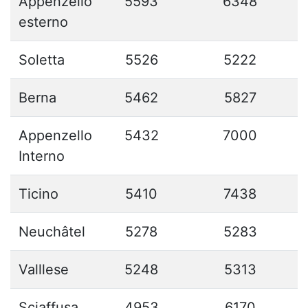
Appenzello
5593
6348
esterno
Soletta
5526
5222
Berna
5462
5827
Appenzello
5432
7000
Interno
Ticino
5410
7438
Neuchâtel
5278
5283
Valllese
5248
5313
Sciaffusa
4953
6170