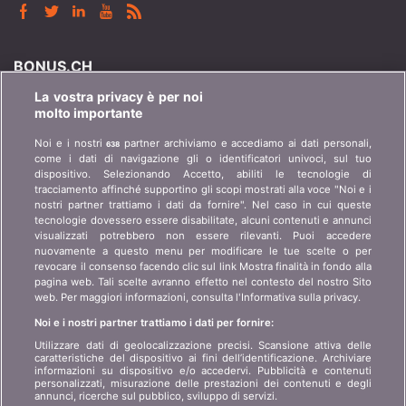
BONUS.CH
La vostra privacy è per noi
Chi è bonus.ch? Come funzionano i comparatori?
molto importante
Richieste stampa, partnership, pubblicità...
Noi e i nostri
partner archiviamo e accediamo ai dati personali,
638
come i dati di navigazione gli o identificatori univoci, sul tuo
Chi siamo?
informazioni per i clienti
dispositivo. Selezionando Accetto, abiliti le tecnologie di
art 45 LSA
tracciamento affinché supportino gli scopi mostrati alla voce "Noi e i
Contatto
nostri partner trattiamo i dati da fornire". Nel caso in cui queste
Protezione dei dati
tecnologie dovessero essere disabilitate, alcuni contenuti e annunci
Pubblicità
visualizzati potrebbero non essere rilevanti. Puoi accedere
Informazioni giuridiche
Affiliazione
/
Partner
nuovamente a questo menu per modificare le tue scelte o per
revocare il consenso facendo clic sul link Mostra finalità in fondo alla
Mappa del sito
Stampa
pagina web. Tali scelte avranno effetto nel contesto del nostro Sito
web. Per maggiori informazioni, consulta l'Informativa sulla privacy.
Noi e i nostri partner trattiamo i dati per fornire:
LINGUA
Utilizzare dati di geolocalizzazione precisi. Scansione attiva delle
caratteristiche del dispositivo ai fini dell’identificazione. Archiviare
DE
FR
IT
informazioni su dispositivo e/o accedervi. Pubblicità e contenuti
personalizzati, misurazione delle prestazioni dei contenuti e degli
annunci, ricerche sul pubblico, sviluppo di servizi.