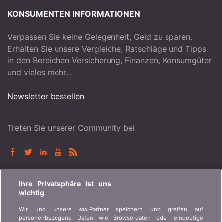
KONSUMENTEN INFORMATIONEN
Verpassen Sie keine Gelegenheit, Geld zu sparen.
Erhalten Sie unsere Vergleiche, Ratschläge und Tipps
in den Bereichen Versicherung, Finanzen, Konsumgüter
und vieles mehr...
Newsletter bestellen
Treten Sie unserer Community bei
BONUS.CH
Ihre Privatsphäre ist uns
wichtig
Wer ist bonus.ch? Wie funktionieren die Vergleiche?
Wir und unsere
-Partner speichern und greifen auf
638
Presseanfragen, Partnerschaften, Werbung...
personenbezogene Daten wie Browserdaten oder eindeutige