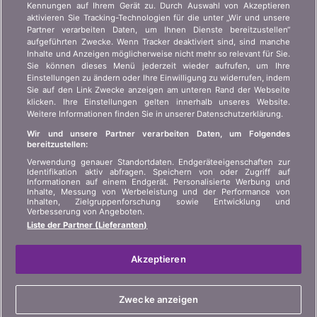
Kennungen auf Ihrem Gerät zu. Durch Auswahl von Akzeptieren
aktivieren Sie Tracking-Technologien für die unter „Wir und unsere
Wer sind wir?
Kundeninformation Art.
Partner verarbeiten Daten, um Ihnen Dienste bereitzustellen“
45 VAG
Kontakt
aufgeführten Zwecke. Wenn Tracker deaktiviert sind, sind manche
Inhalte und Anzeigen möglicherweise nicht mehr so relevant für Sie.
Datenschutz der
Werbung
Sie können dieses Menü jederzeit wieder aufrufen, um Ihre
Privatsphäre
Einstellungen zu ändern oder Ihre Einwilligung zu widerrufen, indem
Beitritt
/
Partnerschaft
Sie auf den Link Zwecke anzeigen am unteren Rand der Webseite
Rechtliche Informationen
klicken. Ihre Einstellungen gelten innerhalb unseres Website.
Presse
Weitere Informationen finden Sie in unserer Datenschutzerklärung.
Sitemap
Wir und unsere Partner verarbeiten Daten, um Folgendes
bereitzustellen:
SPRACHE
Verwendung genauer Standortdaten. Endgeräteeigenschaften zur
Identifikation aktiv abfragen. Speichern von oder Zugriff auf
Informationen auf einem Endgerät. Personalisierte Werbung und
DE
FR
IT
Inhalte, Messung von Werbeleistung und der Performance von
Inhalten, Zielgruppenforschung sowie Entwicklung und
Verbesserung von Angeboten.
Liste der Partner (Lieferanten)
Akzeptieren
© 2004-2026 copyright bonus.ch SA
Zwecke anzeigen