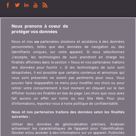
BONUS.CH
Nous prenons à coeur de
protéger vos données
Qui est bonus.ch ? Comment fonctionnent les
Nous et nos
partenaires stockons et accédons à des données
638
comparatifs ? Demande de presse, partenariat,
personnelles, telles que des données de navigation ou des
publicité, ...
identifiants uniques, sur votre appareil. Si vous sélectionnez
J'accepte, les technologies de suivi prendront en charge les
finalités affichées dans la section « Nous et nos partenaires traitons
Qui sommes-nous ?
Information client art. 45
des données pour fournir ». Si les technologies de suivi sont
LSA
désactivées, il est possible que certains contenus et annonces qui
Contact
vous sont présentés ne soient pas pertinents pour vous. Vous
Protection des données
Publicité
pouvez faire réapparaître ce menu pour modifier vos choix ou pour
retirer votre consentement à tout moment en cliquant sur le lien
Informations juridiques
Affiliation
/
Partenariat
Afficher toutes les finalités en bas de page. Les choix que vous avez
fait aurons un effet sur notre ou nos Site Web. Pour plus
Plan du site
Presse
d’informations, reportez-vous à notre politique de confidentialité.
Nous et nos partenaires traitons des données selon les finalités
suivantes :
LANGUE
Utiliser des données de géolocalisation précises. Analyser
activement les caractéristiques de l’appareil pour l’identification.
DE
FR
IT
Stocker et/ou accéder à des informations sur un appareil. Publicités