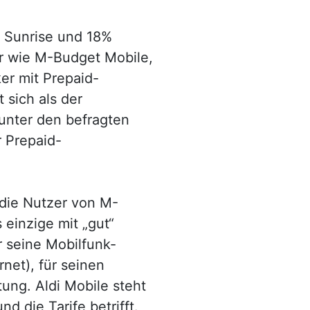
 Sunrise und 18%
er wie M-Budget Mobile,
ker mit Prepaid-
 sich als der
 unter den befragten
 Prepaid-
 die Nutzer von M-
 einzige mit „gut“
r seine Mobilfunk-
net), für seinen
ng. Aldi Mobile steht
d die Tarife betrifft.