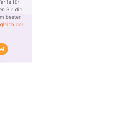
arife für
n Sie die
am besten
gleich der
s
e!