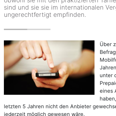
obwohl sie mit den praktizierten Tarif
sind und sie sie im internationalen Ver
ungerechtfertigt empfinden.
Über z
Befrag
Mobilf
Jahren
unter 
Prepai
eines
haben,
letzten 5 Jahren nicht den Anbieter gewechs
jederzeit möglich gewesen wäre.