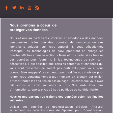
BONUS.CH
Nous prenons à coeur de
protéger vos données
Qui est bonus.ch ? Comment fonctionnent les
Nous et nos
partenaires stockons et accédons à des données
638
comparatifs ? Demande de presse, partenariat,
personnelles, telles que des données de navigation ou des
publicité, ...
identifiants uniques, sur votre appareil. Si vous sélectionnez
J'accepte, les technologies de suivi prendront en charge les
finalités affichées dans la section « Nous et nos partenaires traitons
Qui sommes-nous ?
Information client art. 45
des données pour fournir ». Si les technologies de suivi sont
LSA
désactivées, il est possible que certains contenus et annonces qui
Contact
vous sont présentés ne soient pas pertinents pour vous. Vous
Protection des données
Publicité
pouvez faire réapparaître ce menu pour modifier vos choix ou pour
retirer votre consentement à tout moment en cliquant sur le lien
Informations juridiques
Affiliation
/
Partenariat
Afficher toutes les finalités en bas de page. Les choix que vous avez
fait aurons un effet sur notre ou nos Site Web. Pour plus
Plan du site
Presse
d’informations, reportez-vous à notre politique de confidentialité.
Nous et nos partenaires traitons des données selon les finalités
suivantes :
LANGUE
Utiliser des données de géolocalisation précises. Analyser
activement les caractéristiques de l’appareil pour l’identification.