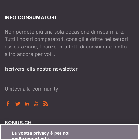
INFO CONSUMATORI
Non perdete più una sola occasione di risparmiare.
Tutti i nostri comparatori, consigli e dritte nei settori
assicurazione, finanze, prodotti di consumo e molto
altro ancora per voi...
Iscriversi alla nostra newsletter
Unitevi alla community
BONUS.CH
La vostra privacy è per noi
Chi è bonus.ch? Come funzionano i comparatori?
molto importante