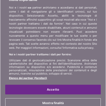
Richieste stampa, partnership, pubblicità...
Noi e i nostri
partner archiviamo e accediamo ai dati personali,
638
come i dati di navigazione gli o identificatori univoci, sul tuo
Chi siamo?
informazioni per i clienti
dispositivo. Selezionando Accetto, abiliti le tecnologie di
art 45 LSA
tracciamento affinché supportino gli scopi mostrati alla voce "Noi e i
Contatto
nostri partner trattiamo i dati da fornire". Nel caso in cui queste
Protezione dei dati
tecnologie dovessero essere disabilitate, alcuni contenuti e annunci
Pubblicità
visualizzati potrebbero non essere rilevanti. Puoi accedere
Informazioni giuridiche
Affiliazione
/
Partner
nuovamente a questo menu per modificare le tue scelte o per
revocare il consenso facendo clic sul link Mostra finalità in fondo alla
Mappa del sito
Stampa
pagina web. Tali scelte avranno effetto nel contesto del nostro Sito
web. Per maggiori informazioni, consulta l'Informativa sulla privacy.
Noi e i nostri partner trattiamo i dati per fornire:
LINGUA
Utilizzare dati di geolocalizzazione precisi. Scansione attiva delle
caratteristiche del dispositivo ai fini dell’identificazione. Archiviare
DE
FR
IT
informazioni su dispositivo e/o accedervi. Pubblicità e contenuti
personalizzati, misurazione delle prestazioni dei contenuti e degli
annunci, ricerche sul pubblico, sviluppo di servizi.
Elenco dei partner (fornitori)
Accetto
© 2004-2026 copyright bonus.ch SA
Mostra finalità