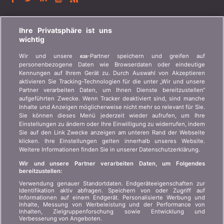
BONUS.CH
Ihre Privatsphäre ist uns
wichtig
Wer ist bonus.ch? Wie funktionieren die Vergleiche?
Wir und unsere
-Partner speichern und greifen auf
638
Presseanfragen, Partnerschaften, Werbung...
personenbezogene Daten wie Browserdaten oder eindeutige
Kennungen auf Ihrem Gerät zu. Durch Auswahl von Akzeptieren
aktivieren Sie Tracking-Technologien für die unter „Wir und unsere
Wer sind wir?
Kundeninformation Art.
Partner verarbeiten Daten, um Ihnen Dienste bereitzustellen“
45 VAG
Kontakt
aufgeführten Zwecke. Wenn Tracker deaktiviert sind, sind manche
Inhalte und Anzeigen möglicherweise nicht mehr so relevant für Sie.
Datenschutz der
Werbung
Sie können dieses Menü jederzeit wieder aufrufen, um Ihre
Privatsphäre
Einstellungen zu ändern oder Ihre Einwilligung zu widerrufen, indem
Beitritt
/
Partnerschaft
Sie auf den Link Zwecke anzeigen am unteren Rand der Webseite
Rechtliche Informationen
klicken. Ihre Einstellungen gelten innerhalb unseres Website.
Presse
Weitere Informationen finden Sie in unserer Datenschutzerklärung.
Sitemap
Wir und unsere Partner verarbeiten Daten, um Folgendes
bereitzustellen:
SPRACHE
Verwendung genauer Standortdaten. Endgeräteeigenschaften zur
Identifikation aktiv abfragen. Speichern von oder Zugriff auf
Informationen auf einem Endgerät. Personalisierte Werbung und
DE
FR
IT
Inhalte, Messung von Werbeleistung und der Performance von
Inhalten, Zielgruppenforschung sowie Entwicklung und
Verbesserung von Angeboten.