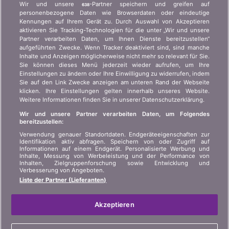
Wir und unsere
-Partner speichern und greifen auf
638
Presseanfragen, Partnerschaften, Werbung...
personenbezogene Daten wie Browserdaten oder eindeutige
Kennungen auf Ihrem Gerät zu. Durch Auswahl von Akzeptieren
aktivieren Sie Tracking-Technologien für die unter „Wir und unsere
Wer sind wir?
Kundeninformation Art.
Partner verarbeiten Daten, um Ihnen Dienste bereitzustellen“
45 VAG
Kontakt
aufgeführten Zwecke. Wenn Tracker deaktiviert sind, sind manche
Inhalte und Anzeigen möglicherweise nicht mehr so relevant für Sie.
Datenschutz der
Werbung
Sie können dieses Menü jederzeit wieder aufrufen, um Ihre
Privatsphäre
Einstellungen zu ändern oder Ihre Einwilligung zu widerrufen, indem
Beitritt
/
Partnerschaft
Sie auf den Link Zwecke anzeigen am unteren Rand der Webseite
Rechtliche Informationen
klicken. Ihre Einstellungen gelten innerhalb unseres Website.
Presse
Weitere Informationen finden Sie in unserer Datenschutzerklärung.
Sitemap
Wir und unsere Partner verarbeiten Daten, um Folgendes
bereitzustellen:
SPRACHE
Verwendung genauer Standortdaten. Endgeräteeigenschaften zur
Identifikation aktiv abfragen. Speichern von oder Zugriff auf
Informationen auf einem Endgerät. Personalisierte Werbung und
DE
FR
IT
Inhalte, Messung von Werbeleistung und der Performance von
Inhalten, Zielgruppenforschung sowie Entwicklung und
Verbesserung von Angeboten.
Liste der Partner (Lieferanten)
Akzeptieren