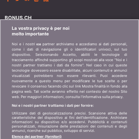
BONUS.CH
La vostra privacy è per noi
Chi è bonus.ch? Come funzionano i comparatori?
molto importante
Richieste stampa, partnership, pubblicità...
Noi e i nostri
partner archiviamo e accediamo ai dati personali,
638
come i dati di navigazione gli o identificatori univoci, sul tuo
Chi siamo?
informazioni per i clienti
dispositivo. Selezionando Accetto, abiliti le tecnologie di
art 45 LSA
tracciamento affinché supportino gli scopi mostrati alla voce "Noi e i
Contatto
nostri partner trattiamo i dati da fornire". Nel caso in cui queste
Protezione dei dati
tecnologie dovessero essere disabilitate, alcuni contenuti e annunci
Pubblicità
visualizzati potrebbero non essere rilevanti. Puoi accedere
Informazioni giuridiche
Affiliazione
/
Partner
nuovamente a questo menu per modificare le tue scelte o per
revocare il consenso facendo clic sul link Mostra finalità in fondo alla
Mappa del sito
Stampa
pagina web. Tali scelte avranno effetto nel contesto del nostro Sito
web. Per maggiori informazioni, consulta l'Informativa sulla privacy.
Noi e i nostri partner trattiamo i dati per fornire:
LINGUA
Utilizzare dati di geolocalizzazione precisi. Scansione attiva delle
caratteristiche del dispositivo ai fini dell’identificazione. Archiviare
DE
FR
IT
informazioni su dispositivo e/o accedervi. Pubblicità e contenuti
personalizzati, misurazione delle prestazioni dei contenuti e degli
annunci, ricerche sul pubblico, sviluppo di servizi.
Elenco dei partner (fornitori)