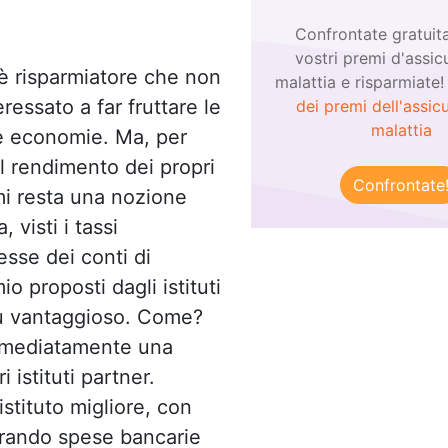
Confrontate gratuit
vostri premi d'assic
è risparmiatore che non
malattia e risparmiate
eressato a far fruttare le
dei premi dell'assic
malattia
e economie. Ma, per
il rendimento dei propri
Confrontate
mi resta una nozione
, visti i tassi
esse dei conti di
io proposti dagli istituti
più vantaggioso. Come?
immediatamente una
 istituti partner.
stituto migliore, con
erando spese bancarie