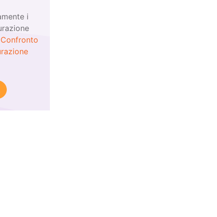
amente i
urazione
!
Confronto
urazione
!