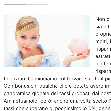
Non c'
sia int
propri
molti, 
rispar
astratta
d'inter
risparm
finanziari. Cominciamo col trovare subito il 
Con bonus.ch: qualche clic e potete avere 
panoramica globale dei tassi proposti dai nostri
Ammettiamolo, però: anche una volta scelto l'i
tassi che superano di pochissimo lo 0%, gen