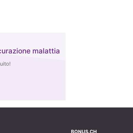
curazione malattia
uito!
BONUS.CH