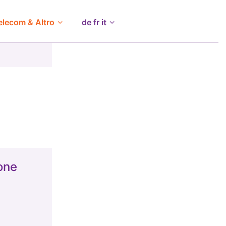
elecom & Altro
de fr it
one