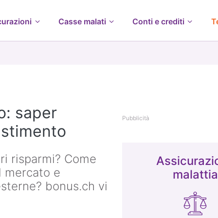
curazioni
Casse malati
Conti e crediti
T
io: saper
Pubblicità
vestimento
pri risparmi? Come
Assicurazi
ul mercato e
malattia
esterne? bonus.ch vi