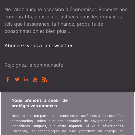
Ne ratez aucune occasion d'économiser. Recevez nos
comparatifs, conseils et astuces dans les domaines
tels que l'assurance, la finance, produits de
consommation et bien plus...
Abonnez-vous à la newsletter
Rejoignez la communauté
BONUS.CH
Nous prenons à coeur de
protéger vos données
Qui est bonus.ch ? Comment fonctionnent les
Nous et nos
partenaires stockons et accédons à des données
638
comparatifs ? Demande de presse, partenariat,
personnelles, telles que des données de navigation ou des
publicité, ...
identifiants uniques, sur votre appareil. Si vous sélectionnez
J'accepte, les technologies de suivi prendront en charge les