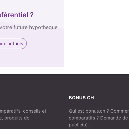
érentiel ?
 votre future hypothèque
aux actuels
BONUS.CH
paratifs, conseils et
Qui est bonus.ch ? Comment
e, produits de
comparatifs ? Demande de p
publicité, ...