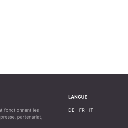
LANGUE
 fonctionnent les
DE
FR
IT
resse, partenariat,