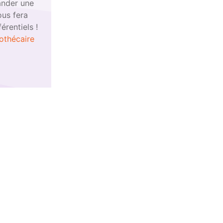
ander une
ous fera
érentiels !
othécaire