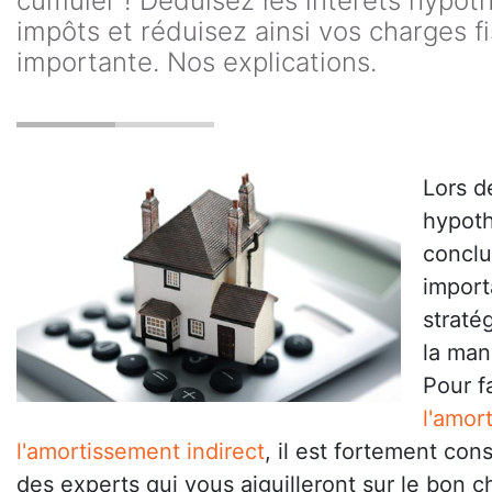
cumuler ! Déduisez les intérêts hypot
impôts et réduisez ainsi vos charges f
importante. Nos explications.
Lors d
hypoth
conclur
import
straté
la man
Pour f
l'amor
l'amortissement indirect
, il est fortement cons
des experts qui vous aiguilleront sur le bon ch