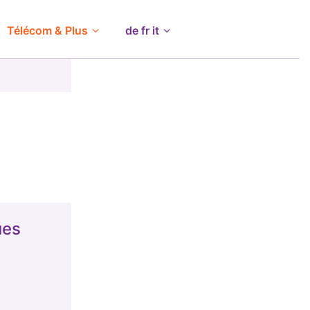
Télécom & Plus
de fr it
ues