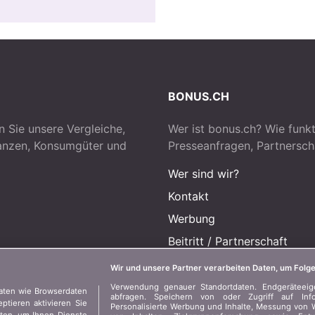
BONUS.CH
n Sie unsere Vergleiche,
Wer ist bonus.ch? Wie funkt
nanzen, Konsumgüter und
Presseanfragen, Partnersch
Wer sind wir?
Kontakt
Werbung
Beitritt
/
Partnerschaft
Presse
Wir und unsere Partner verarbeiten Daten, um Folge
Verwendung genauer Standortdaten. Endgeräteeigen
aten wie Browserdaten
abfragen. Speichern von oder Zugriff auf Inf
tieren aktivieren Sie
Personalisierte Werbung und Inhalte, Messung von 
aten, um Ihnen Dienste