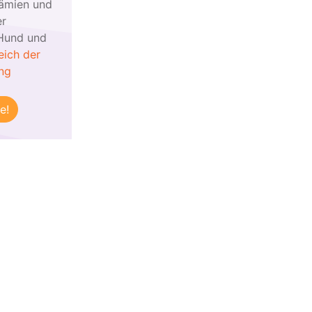
rämien und
er
(Hund und
eich der
ung
e!