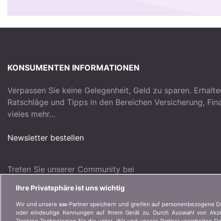
KONSUMENTEN INFORMATIONEN
Verpassen Sie keine Gelegenheit, Geld zu sparen. Erhalte
Ratschläge und Tipps in den Bereichen Versicherung, Fi
vieles mehr...
Newsletter bestellen
Treten Sie unserer Community bei
Ihre Privatsphäre ist uns wichtig
Wir und unsere
-Partner speichern und greifen auf personenbezogene D
638
oder eindeutige Kennungen auf Ihrem Gerät zu. Durch Auswahl von Akzep
Tracking-Technologien für die unter „Wir und unsere Partner verarbeiten D