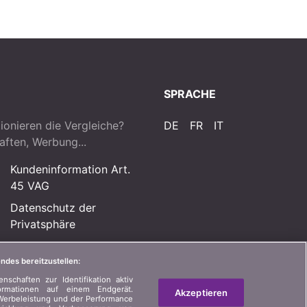
SPRACHE
ionieren die Vergleiche?
DE
FR
IT
aften, Werbung...
Kundeninformation Art.
45 VAG
Datenschutz der
Privatsphäre
Rechtliche Informationen
ndes bereitzustellen:
Sitemap
schaften zur Identifikation aktiv
ormationen auf einem Endgerät.
Akzeptieren
Werbeleistung und der Performance