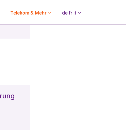
Telekom & Mehr
de fr it
erung