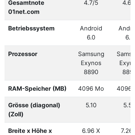
Gesamtnote
4.7/5
4.6/
01net.com
Betriebssystem
Android
Andro
6.0
6.0
Prozessor
Samsung
Sams
Exynos
Exyn
8890
889
RAM-Speicher (MB)
4096 Mo
4096
Grösse (diagonal)
5.10
5.5
(Zoll)
Breite x Höhe x
6.96 X
7.26