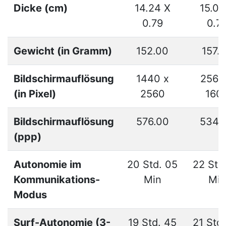
Dicke (cm)
14.24 X
15.09
0.79
0.7
Gewicht (in Gramm)
152.00
157.
Bildschirmauflösung
1440 x
2560
(in Pixel)
2560
160
Bildschirmauflösung
576.00
534.
(ppp)
Autonomie im
20 Std. 05
22 Std
Kommunikations-
Min
Min
Modus
Surf-Autonomie (3-
19 Std. 45
21 Std