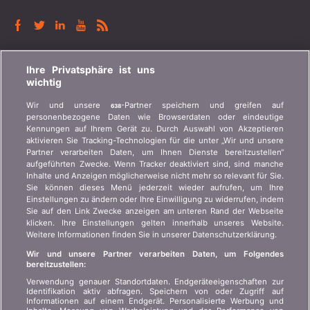
BONUS.CH
Ihre Privatsphäre ist uns
wichtig
Wer ist bonus.ch? Wie funktionieren die Vergleiche?
Wir und unsere
-Partner speichern und greifen auf
638
Presseanfragen, Partnerschaften, Werbung...
personenbezogene Daten wie Browserdaten oder eindeutige
Kennungen auf Ihrem Gerät zu. Durch Auswahl von Akzeptieren
aktivieren Sie Tracking-Technologien für die unter „Wir und unsere
Wer sind wir?
Kundeninformation Art.
Partner verarbeiten Daten, um Ihnen Dienste bereitzustellen“
45 VAG
Kontakt
aufgeführten Zwecke. Wenn Tracker deaktiviert sind, sind manche
Inhalte und Anzeigen möglicherweise nicht mehr so relevant für Sie.
Datenschutz der
Werbung
Sie können dieses Menü jederzeit wieder aufrufen, um Ihre
Privatsphäre
Einstellungen zu ändern oder Ihre Einwilligung zu widerrufen, indem
Beitritt
/
Partnerschaft
Sie auf den Link Zwecke anzeigen am unteren Rand der Webseite
Rechtliche Informationen
klicken. Ihre Einstellungen gelten innerhalb unseres Website.
Presse
Weitere Informationen finden Sie in unserer Datenschutzerklärung.
Sitemap
Wir und unsere Partner verarbeiten Daten, um Folgendes
bereitzustellen:
SPRACHE
Verwendung genauer Standortdaten. Endgeräteeigenschaften zur
Identifikation aktiv abfragen. Speichern von oder Zugriff auf
Informationen auf einem Endgerät. Personalisierte Werbung und