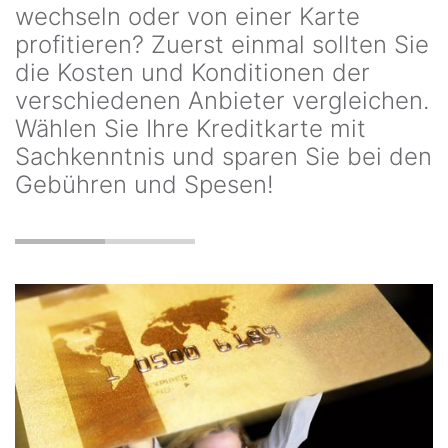
wechseln oder von einer Karte
profitieren? Zuerst einmal sollten Sie
die Kosten und Konditionen der
verschiedenen Anbieter vergleichen.
Wählen Sie Ihre Kreditkarte mit
Sachkenntnis und sparen Sie bei den
Gebühren und Spesen!