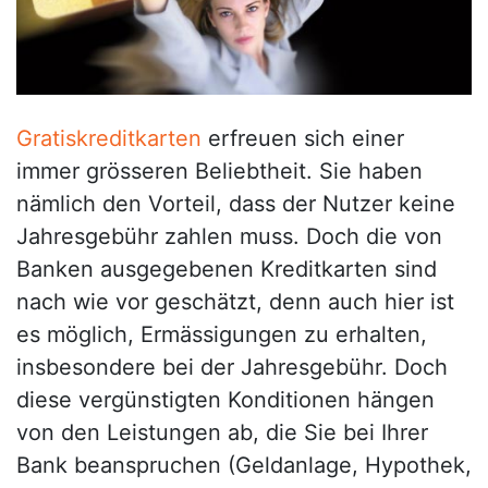
Gratiskreditkarten
erfreuen sich einer
immer grösseren Beliebtheit. Sie haben
nämlich den Vorteil, dass der Nutzer keine
Jahresgebühr zahlen muss. Doch die von
Banken ausgegebenen Kreditkarten sind
nach wie vor geschätzt, denn auch hier ist
es möglich, Ermässigungen zu erhalten,
insbesondere bei der Jahresgebühr. Doch
diese vergünstigten Konditionen hängen
von den Leistungen ab, die Sie bei Ihrer
Bank beanspruchen (Geldanlage, Hypothek,