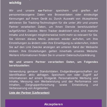
wichtig
Wer ist bonus.ch? Wie funktionieren die Vergleiche?
Wir und unsere
-Partner speichern und greifen auf
638
Presseanfragen, Partnerschaften, Werbung...
personenbezogene Daten wie Browserdaten oder eindeutige
Kennungen auf Ihrem Gerät zu. Durch Auswahl von Akzeptieren
aktivieren Sie Tracking-Technologien für die unter „Wir und unsere
Wer sind wir?
Kundeninformation Art.
Partner verarbeiten Daten, um Ihnen Dienste bereitzustellen“
45 VAG
Kontakt
aufgeführten Zwecke. Wenn Tracker deaktiviert sind, sind manche
Inhalte und Anzeigen möglicherweise nicht mehr so relevant für Sie.
Datenschutz der
Werbung
Sie können dieses Menü jederzeit wieder aufrufen, um Ihre
Privatsphäre
Einstellungen zu ändern oder Ihre Einwilligung zu widerrufen, indem
Beitritt
/
Partnerschaft
Sie auf den Link Zwecke anzeigen am unteren Rand der Webseite
Rechtliche Informationen
klicken. Ihre Einstellungen gelten innerhalb unseres Website.
Presse
Weitere Informationen finden Sie in unserer Datenschutzerklärung.
Sitemap
Wir und unsere Partner verarbeiten Daten, um Folgendes
bereitzustellen:
SPRACHE
Verwendung genauer Standortdaten. Endgeräteeigenschaften zur
Identifikation aktiv abfragen. Speichern von oder Zugriff auf
Informationen auf einem Endgerät. Personalisierte Werbung und
DE
FR
IT
Inhalte, Messung von Werbeleistung und der Performance von
Inhalten, Zielgruppenforschung sowie Entwicklung und
Verbesserung von Angeboten.
Liste der Partner (Lieferanten)
Akzeptieren