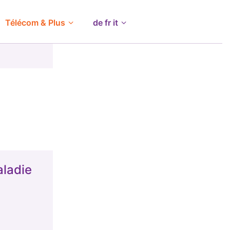
Télécom & Plus
de fr it
ladie