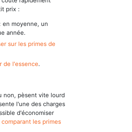
e coûte rapidement
t prix :
: en moyenne, un
ue année.
er sur les primes de
 de l'essence
.
u non, pèsent vite lourd
sente l'une des charges
ossible d'économiser
n
comparant les primes