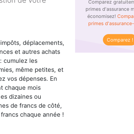
stion de votre
Comparez gratuitem
primes d'assurance m
économisez!
Compar
primes d'assurance
Comparez !
 impôts, déplacements,
nces et autres achats
 : cumulez les
ies, même petites, et
ez vos dépenses. En
t chaque mois
es dizaines ou
nes de francs de côté,
 francs chaque année !