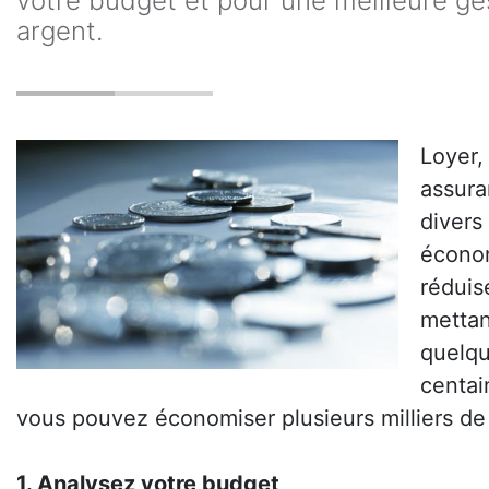
votre budget et pour une meilleure ge
argent.
Loyer,
assura
divers
économ
réduis
mettan
quelqu
centai
vous pouvez économiser plusieurs milliers de
1. Analysez votre budget